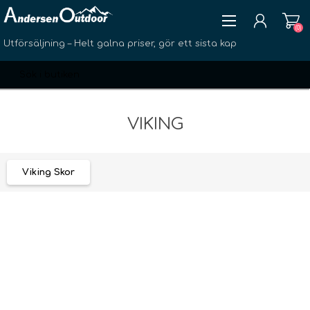
(0)
Utförsäljning – Helt galna priser, gör ett sista kap
VIKING
SKAPA KONTO
Viking Skor
LOGGA IN
ÖNSKELISTA
(0)