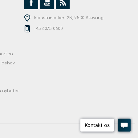
Industrimarken 2B, 9530 Støvring
+45 6075 0600
märken
e behov
h nyheter