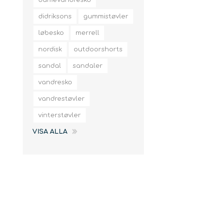
damevandresko
didriksons
gummistøvler
løbesko
merrell
nordisk
outdoorshorts
sandal
sandaler
vandresko
vandrestøvler
vinterstøvler
VISA ALLA