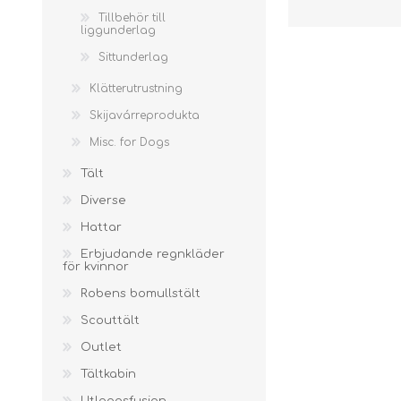
Barnskor
TENTSILE
BIVY BAGS
Tillbehör till
liggunderlag
FRILIV CARE
Barnsegnarstavlar
Sittunderlag
Termostövlar
Klätterutrustning
KLÄTTERUTRUSTNING
SKIJAVÁRREPRODUKTA
MISC. F
Skijavárreprodukta
Misc. for Dogs
Tält
Diverse
Hattar
Tvätt & Impregnering
Erbjudande regnkläder
för kvinnor
Karbinhakar för
Skidstavar
Klättring
Robens bomullstält
Klätterselar
Skidverktyg
Scouttält
Climbing Bags &
Skidvalla
Sheets
Outlet
Kritpåse
Tältkabin
klätterrep