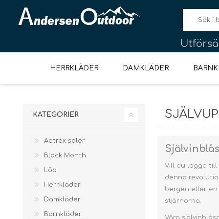
Utförsäl
HERRKLÄDER
DAMKLÄDER
BARNK
SJÄLVU
KATEGORIER
NYE DIDRIKSONS VARER
DIDRIKSONS NYE BØRNEVARER
KNIVAR, SÅGAR
LÖPARKLÄDER HERR
SALOMON
BÄLTEN & SELE
OUTLET MÄN
TÄLT FÖR
JACKOR
VIKING
MATLAGNING
VIKING
LÖPARKLÄDER DAM
TÄLT FÖR 1 PERSON
OUTLET KVINNOR
ÖVERDELAR
HALSKLÄDER
LÖPARSKOR
JACKOR
ÖVERDE
MONT
LAM
FÖRHANDSBESTÄLLNING
UTOMHUSWEEKEND
OCH
MULTIVERKTYG
Aetrex såler
Självinblå
Black Month
Vill du lägga ti
Löp
denna revolutio
Herrkläder
bergen eller en
Damkläder
stjärnorna.
Termosflaska &
Pocket-
Mugg
Barnkläder
Fleece & Midlayer
Våra självinblå