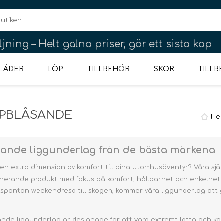
jning – Helt galna priser, gör ett sista kap
LÄDER
LÖP
TILLBEHÖR
SKOR
TILL
PPBLÅSANDE
LAR
ANE
POR
REGNKLÄDER
LÖPARUTRUSTNING
TREKKINGKÄNGOR
2-3 PERSONER
ÖVERDELAR
OUTLET BARN
HANDSKAR
LUNDHAGS
YTTERKLÄDER
DIVERSE
BYXOR & SHORTS
REGNKLÄDER
SEA TO SUMMIT
NØDGREJ ->
HVUDBEKLÄDNAD
4-5 PERSONER
OUTLET SKOR
REGNKLÄDER
UNDERKLÄDER
SKOR
BYXOR & S
RYGGS
DE
He
NÖDGREJ
P
sande liggunderlag från de bästa märkena
ll en extra dimension av komfort till dina utomhusäventyr? Våra sj
nerande produkt med fokus på komfort, hållbarhet och enkelhet.
 spontan weekendresa till skogen, kommer våra liggunderlag att 
Ponchos
Ponchos
Boxers
lampor
första hjälpen
Fodrat Regnställ
Regnbukser
Regnjackor
Nödpaket
Förva
Överdelar
Skibuxit
Skidbyxor
Klänning
sande liggunderlag är designade för att vara extremt lätta och ko