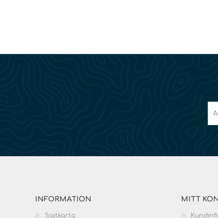
INFORMATION
MITT KO
Sajtkarta
Kundinf