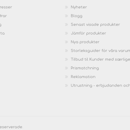
resser
Nyheter
drar
Blogg
g
Senast visade produkter
sta
Jämför produkter
Nya produkter
Storleksguider för våra varu
Tilbud til Kunder med særlig
Prismatchning
Reklamation
Utrustning - erbjudanden oc
reserverade.