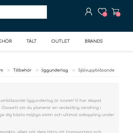
(0)
(0)
BEHÖR
TÄLT
OUTLET
BRANDS
SKAPA KONTO
HORTS
ÄCKAR &
UTER
BYXOR & SHORTS
OUTLET TILLBEHÖR
SPORT & LÖB
TÄLT 6+ PERSONER
STRUMPOR
SANDALER
UNDERKLÄDER
DIDRIKSONS
SOVSÄCKAR
SKIDKLÄDER & -UTRUSTNING
UNDERKLÄDER
GUMMISTÖVLAR &
SPORT & LÖP
GLAMPINGTÄLT
UTLOPP GREJ
LIGGUNDERLAG
MOUNTAIN
m
Tillbehör
liggunderlag
Självuppblåsande
LOGGA IN
ÅSAR
TERMOSTÖVLAR
PAWS
älvinblåsande liggunderlag är svaret! Vi har skapat
 Oavsett om du planerar en veckolång vandring i
ge dig bästa möjliga sömn och ultimat avkoppling under
Överdelar
Överdelar
Hipsters
Överdelar
vintersovsäck
Inflatabla
liggunderlag.
Byxor & Shorts
Byxor & Shorts
ringspåsar
Överdelar
Byxor
mpakta, vilket gör dem lätta att transportera och