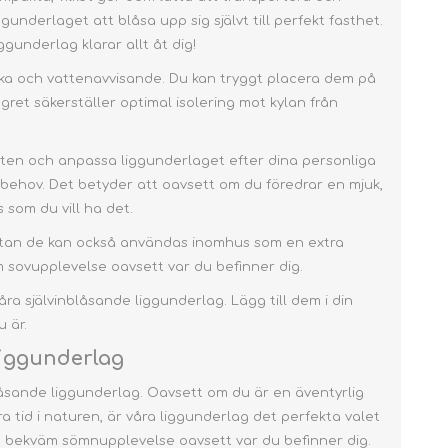
sommar
Skumbäddmadrass
Accessoarer
Accessoarer
ar
NOMAX
NEMO
ØYO
Byxor
Set
nderlaget att blåsa upp sig självt till perfekt fasthet.
Outdoorbukser Børn
Ullsockor
Herrsandaler
Glamping Tältstänger
3-säsonger
Gummistövlar
gunderlag klarar allt åt dig!
sväskor,
Set
Självuppblåsande
Fleece- & Sweat bukser
Sportsockor
Damsandaler
Glampingtält
r
lakanpåsar
bags & Sling bags
tältbotten
Termokängor
Skidjackor
äskor
ACCESSOARER
Tillbehör till
tarka och vattenavvisande. Du kan tryggt placera dem på
Byxor
Vandringssockor
Glampingtält Kabin
Barnsovsäckar
liggunderlag
Fodrade Gummistövlar
agret säkerställer optimal isolering mot kylan från
Skidbyxor
lånböcker
SKIDKLÄDER & -UTRUSTNING
Sittunderlag
Skidsockor
gnbyxor
Duvsäckar
ok
Vardagssockor
PRESENNINGAR
BOMULLSTÄLT
Fibersäckar
heten och anpassa liggunderlaget efter dina personliga
äckar
Liners
Pläd
nktion
 behov. Det betyder att oavsett om du föredrar en mjuk,
Vattentäta strumpor
Huvudkudda
kar
 som du vill ha det.
 L
Compression
kar
, utan de kan också användas inomhus som en extra
Bags & Storage Bags
 L
kar
 sovupplevelse oavsett var du befinner dig.
Huvudbonad
kar
ra självinblåsande liggunderlag. Lägg till dem i din
verdrag &
Handskar & Väntar
vers
 är.
äska
Strumpor
liggunderlag
lbags,
Tarpstänger
Bomullstältkabin
 & PC-bags
åsande liggunderlag. Oavsett om du är en äventyrlig
Skidjackor
ttväskor &
Bomullställebotten
gs
a tid i naturen, är våra liggunderlag det perfekta valet
Skidbyxor
en bekväm sömnupplevelse oavsett var du befinner dig.