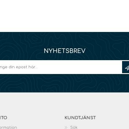
NYHETSBREV
NTO
KUNDTJÄNST
ormation
Sök