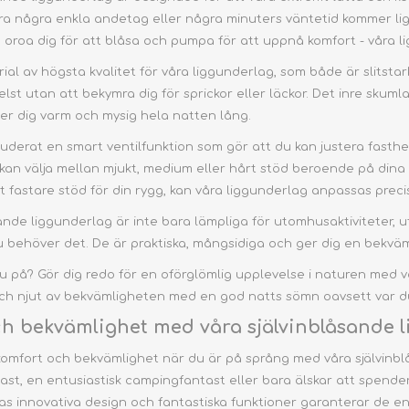
nor &
Mygg &
Regnbyxor
Regnjackor
Regnbyxor
Fleece- & Pile jackets
r
Fästingar – Nät & Skydd
or
Batteridrivna
Remm
POT
SCOTT
PHARMAVOYAGE
GAI
Byxor
a några enkla andetag eller några minuters väntetid kommer liggu
Kort tillbehör
Barn
Herrkängor
Balaclava
Herrskor
Vandringsbyxor
Kjolar
Fleece & Midlayer
mpor
Vandringsstavar
Regnjackor
pannlampor.
eatshirts
Regnset
Regnset
Flygdräkt
oroa dig för att blåsa och pumpa för att uppnå komfort - våra lig
Långhållbar
Bälte
Set
Löparryggsäckar
Kvinnor
Damskor
Barn
Damskor
Kortbyxor
Trekkingbyxo
Skjortor
er
Hygien
Regnställ
Mat
Cross Body, Hip 
Jackor
Vanddunke
Axelv
rial av högsta kvalitet för våra liggunderlag, som både är slits
Löparbälten
Herrar
Herre Vinterstøvler
Kepsar
Skal- och regnbyxor
Shorts
Stickad
ampor
Spel och Lek
Skidbyxor
elst utan att bekymra dig för sprickor eller läckor. Det inre skuml
Trangia sæt
Halsp
Löparvästar til Soft
Unisex
Dáme Vinterstávllat
Hattar
Skal- och re
T-shirts
Impregnering
Flasks
Vinterjackor
er dig varm och mysig hela natten lång.
Nödutrustning
Plånb
Soft Flasks
Tilbehør til
Mössor
Wool
LÄTTVIKTS TÄLT
CAMPING- &
Tröjor & Sweatshirts
Möbler
Första hjälpen
<i>Handsker</i>
Skiset
FAMILJETÄLT
kluderat en smart ventilfunktion som gör att du kan justera fast
FRILIV CARE
Vattenrening
Ryggs
Vätskeblåsor
Pannband
TILLBEHÖR
Wool
Diverse
efter fu
Reparation & Tilbehør
 kan välja mellan mjukt, medium eller hårt stöd beroende på dina
<19 L
Handdukar
Ryggsäc
ett fastare stöd för din rygg, kan våra liggunderlag anpassas precis
20-29
Kikare, Kompass
Ryggsäc
sande liggunderlag är inte bara lämpliga för utomhusaktiviteter
& Stegräknare
30-49
Trækasser
ryggsäc
 behöver det. De är praktiska, mångsidiga och ger dig en bekväm
50+ L
Reparation
Ryggsäc
 på? Gör dig redo för en oförglömlig upplevelse i naturen med vå
Regnö
Auto- &
Flightco
och njut av bekvämligheten med en god natts sömn oavsett var du
Flytilbehør
Barnv
Pläd
h bekvämlighet med våra självinblåsande 
Duffe
Cykeludstyr
Trolleys
Tvätt & Impregnering
komfort och bekvämlighet när du är på språng med våra självinbl
Toale
Gaiters
Alu Boxes
Washba
st, en entusiastisk campingfantast eller bara älskar att spender
Sport
Sko Pleje & Vedligehold
Karbinhakar
ras innovativa design och fantastiska funktioner garanterar de 