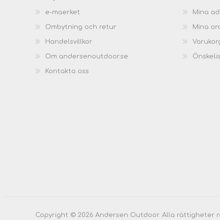
e-maerket
Mina ad
Ombytning och retur
Mina or
Handelsvillkor
Varukor
Om andersenoutdoor.se
Önskeli
Kontakta oss
Copyright © 2026 Andersen Outdoor. Alla rättigheter 