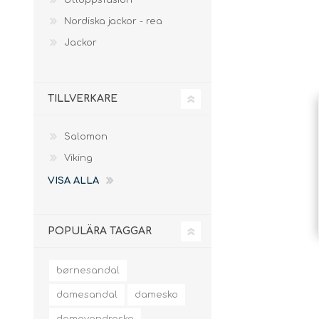
Utloppsfusion
slingor
Nordiska jackor - rea
Jackor
TILLVERKARE
Salomon
Viking
VISA ALLA
POPULÄRA TAGGAR
børnesandal
damesandal
damesko