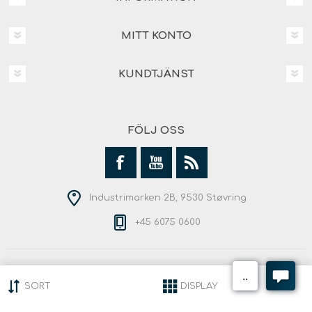
MITT KONTO
KUNDTJÄNST
FÖLJ OSS
Industrimarken 2B, 9530 Støvring
+45 6075 0600
Copyright © 2026 Andersen Outdoor. Alla rättigheter
reserverade.
SORT
DISPLAY