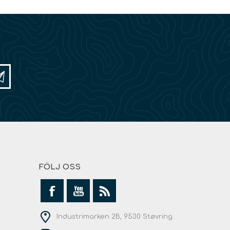
FÖLJ OSS
Industrimarken 2B, 9530 Støvring