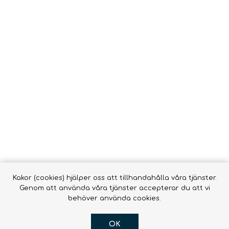
Vätsk
Snörrebånd
HAMMOCKAR &
FOOTPRINTS
TILLBEHÖR
Babyb
Inläggssulor
Molle
accessor
OR DOGS
Hængekøjer ->
Hængekøjer
Tillbehör till
hängmattor
R
Kakor (cookies) hjälper oss att tillhandahålla våra tjänster.
Genom att använda våra tjänster accepterar du att vi
behöver använda cookies.
OK