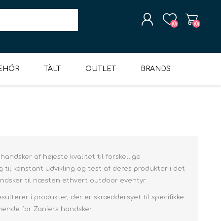
(0)
(0)
BEHÖR
TÄLT
OUTLET
BRANDS
SKAPA KONTO
HORTS
ÄCKAR &
UTER
BYXOR & SHORTS
OUTLET TILLBEHÖR
SPORT & LÖB
TÄLT 6+ PERSONER
STRUMPOR
SANDALER
UNDERKLÄDER
DIDRIKSONS
SOVSÄCKAR
SKIDKLÄDER & -UTRUSTNING
UNDERKLÄDER
GUMMISTÖVLAR &
SPORT & LÖP
GLAMPINGTÄLT
UTLOPP GREJ
LIGGUNDERLAG
MOUNTAIN
LOGGA IN
ÅSAR
TERMOSTÖVLAR
PAWS
handsker af højeste kvalitet til forskellige
sig til konstant udvikling og test af deres produkter i det
ndsker til næsten ethvert outdoor eventyr.
sulterer i produkter, der er skræddersyet til specifikke
Överdelar
Överdelar
Hipsters
Överdelar
vintersovsäck
Inflatabla
nende for Zaniers handsker.
liggunderlag.
Byxor & Shorts
Byxor & Shorts
ringspåsar
Överdelar
Byxor