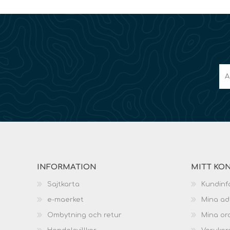
INFORMATION
MITT KO
Sajtkarta
Kundinf
e-maerket
Mina ad
Ombytning och retur
Mina or