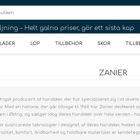
jning – Helt galna priser, gör ett sista kap
LÄDER
LÖP
TILLBEHÖR
SKOR
TILL
ZANIER
LAR
ANE
POR
REGNKLÄDER
LÖPARUTRUSTNING
TREKKINGKÄNGOR
2-3 PERSONER
ÖVERDELAR
OUTLET BARN
HANDSKAR
LUNDHAGS
YTTERKLÄDER
DIVERSE
BYXOR & SHORTS
REGNKLÄDER
SEA TO SUMMIT
NØDGREJ ->
HVUDBEKLÄDNAD
4-5 PERSONER
OUTLET SKOR
REGNKLÄDER
UNDERKLÄDER
SKOR
BYXOR & S
RYGGS
DE
NÖDGREJ
P
rigsk producent af handsker, der har specialiseret sig i at levere 
ter. Med en historie, der går tilbage til 1969, har Zanier dedikeret 
n i Østrig, og sælger idag deres handsker over hele verden - ha
Ponchos
Ponchos
er avancerede teknologier i designet af deres handsker, hvilket re
Boxers
lampor
första hjälpen
Fodrat Regnställ
onalitet, komfort, åndbarhed og holdbare materialer er kendeteg
Regnbukser
Regnjackor
Nödpaket
Förva
Överdelar
Skibuxit
Skidbyxor
Klänning