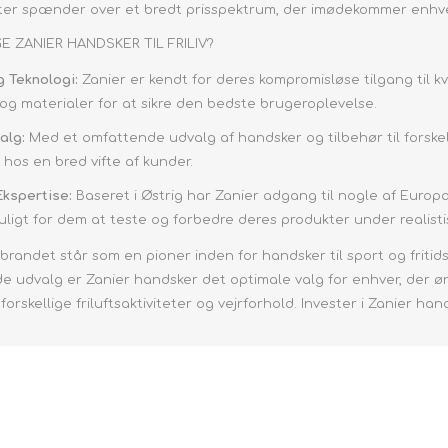
nor &
Mygg &
Regnbyxor
Regnjackor
Regnbyxor
ter spænder over et bredt prisspektrum, der imødekommer enh
Fleece- & Pile jackets
r
Fästingar – Nät & Skydd
or
Batteridrivna
Remm
POT
SCOTT
PHARMAVOYAGE
GAI
Byxor
Kort tillbehör
Barn
Herrkängor
Balaclava
Herrskor
Vandringsbyxor
Kjolar
Fleece & Midlayer
mpor
Vandringsstavar
Regnjackor
pannlampor.
eatshirts
Regnset
Regnset
Flygdräkt
 ZANIER HANDSKER TIL FRILIV?
Långhållbar
Bälte
Set
Löparryggsäckar
Kvinnor
Damskor
Barn
Damskor
Kortbyxor
Trekkingbyxo
Skjortor
er
Hygien
Regnställ
Mat
Cross Body, Hip 
Jackor
Vanddunke
Axelv
g Teknologi:
Zanier er kendt for deres kompromisløse tilgang til k
Löparbälten
Herrar
Herre Vinterstøvler
Kepsar
Skal- och regnbyxor
Shorts
Stickad
ampor
Spel och Lek
Skidbyxor
og materialer for at sikre den bedste brugeroplevelse.
Trangia sæt
Halsp
Löparvästar til Soft
Unisex
Dáme Vinterstávllat
Hattar
Skal- och re
T-shirts
Impregnering
Flasks
Vinterjackor
Nödutrustning
Plånb
alg:
Med et omfattende udvalg af handsker og tilbehør til forskel
Soft Flasks
Tilbehør til
Mössor
Wool
LÄTTVIKTS TÄLT
CAMPING- &
Tröjor & Sweatshirts
Möbler
Första hjälpen
<i>Handsker</i>
Skiset
FAMILJETÄLT
hos en bred vifte af kunder.
FRILIV CARE
Vattenrening
Ryggs
Vätskeblåsor
Pannband
TILLBEHÖR
Wool
Diverse
efter fu
Reparation & Tilbehør
<19 L
Ekspertise:
Baseret i Østrig har Zanier adgang til nogle af Europ
Handdukar
Ryggsäc
ligt for dem at teste og forbedre deres produkter under realisti
20-29
Kikare, Kompass
Ryggsäc
& Stegräknare
30-49
randet står som en pioner inden for handsker til sport og fritid
Trækasser
ryggsäc
50+ L
de udvalg er Zanier handsker det optimale valg for enhver, der ø
Reparation
Ryggsäc
skellige friluftsaktiviteter og vejrforhold. Invester i Zanier hand
Regnö
Auto- &
Flightco
Flytilbehør
Barnv
Pläd
Duffe
Cykeludstyr
Trolleys
Tvätt & Impregnering
Toale
Gaiters
Alu Boxes
Washba
Sport
Sko Pleje & Vedligehold
Karbinhakar