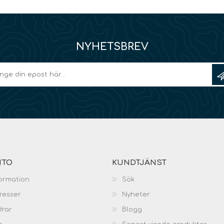
NYHETSBREV
NTO
KUNDTJÄNST
ormation
Sök
resser
Nyheter
drar
Blogg