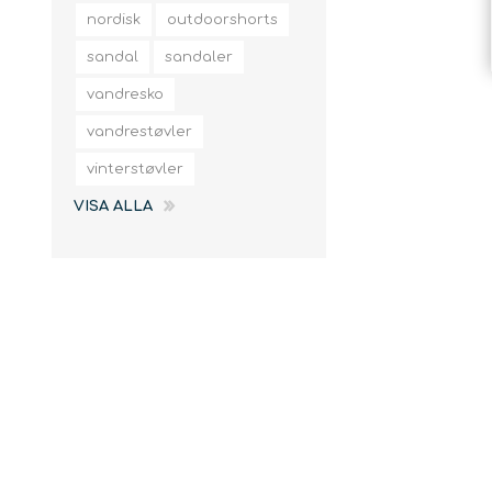
slingor
nordisk
outdoorshorts
sandal
sandaler
vandresko
vandrestøvler
vinterstøvler
VISA ALLA