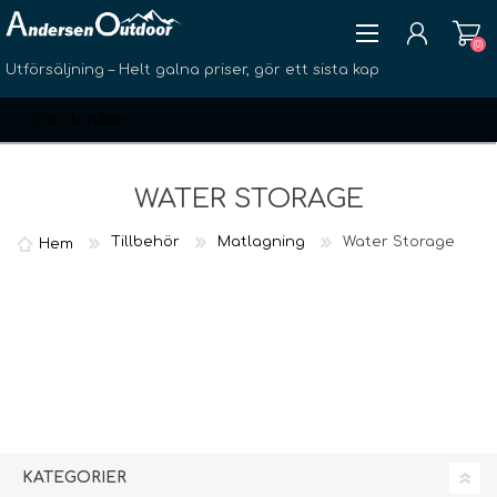
(0)
Utförsäljning – Helt galna priser, gör ett sista kap
WATER STORAGE
Tillbehör
Matlagning
Water Storage
Hem
SKAPA KONTO
LOGGA IN
ÖNSKELISTA
(0)
KATEGORIER