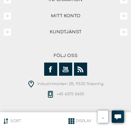
MITT KONTO
KUNDTJÄNST
FÖLJ OSS
Industrimarken 2B, 9530 Støvring
+45 6075 0600
Copyright © 2026 Andersen Outdoor. Alla rättigheter
reserverade.
SORT
DISPLAY