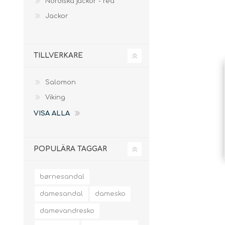
Nordiska jackor - rea
slingor
Jackor
TILLVERKARE
Salomon
Viking
VISA ALLA
POPULÄRA TAGGAR
børnesandal
damesandal
damesko
damevandresko