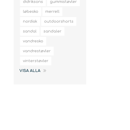
didriksons
gummistøvler
løbesko
merrell
nordisk
outdoorshorts
sandal
sandaler
vandresko
vandrestøvler
vinterstøvler
VISA ALLA