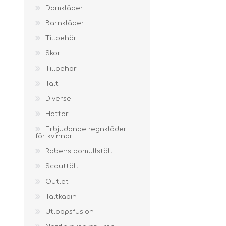
Barnskor
TENTSILE
BIVY BAGS
Damkläder
FRILIV CARE
Barnsegnarstavlar
Barnkläder
Termostövlar
Tillbehör
Skor
KLÄTTERUTRUSTNING
SKIJAVÁRREPRODUKTA
MISC. F
Tillbehör
Tält
Diverse
Hattar
Tvätt & Impregnering
Erbjudande regnkläder
för kvinnor
Robens bomullstält
Karbinhakar för
Skidstavar
Klättring
Scouttält
Klätterselar
Skidverktyg
Outlet
Climbing Bags &
Skidvalla
Sheets
Tältkabin
Kritpåse
Utloppsfusion
klätterrep