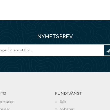
NYHETSBREV
NTO
KUNDTJÄNST
ormation
Sök
resser
Nyheter