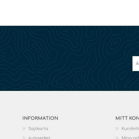
INFORMATION
MITT KO
Sajtkarta
Kundinf
e-maerket
Mina ad