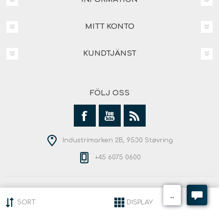
MITT KONTO
KUNDTJÄNST
FÖLJ OSS
Industrimarken 2B, 9530 Støvring
+45 6075 0600
Copyright © 2026 Andersen Outdoor. Alla rättigheter
reserverade.
SORT
DISPLAY