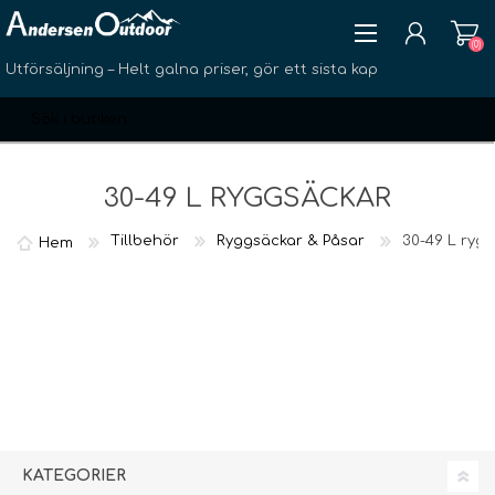
(0)
Utförsäljning – Helt galna priser, gör ett sista kap
30-49 L RYGGSÄCKAR
Tillbehör
Ryggsäckar & Påsar
30-49 L ryg
Hem
SKAPA KONTO
LOGGA IN
ÖNSKELISTA
(0)
KATEGORIER