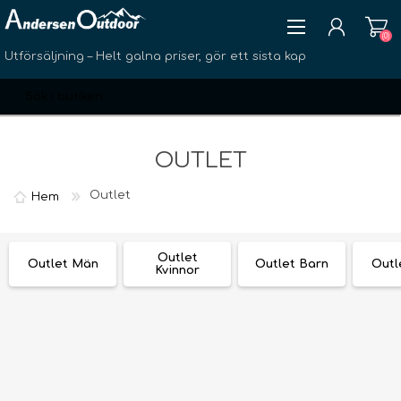
(0)
Utförsäljning – Helt galna priser, gör ett sista kap
OUTLET
Outlet
Hem
SKAPA KONTO
LOGGA IN
Outlet
ÖNSKELISTA
Outlet Män
Outlet Barn
Outl
(0)
Kvinnor