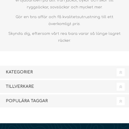
erbjudanden på allt från jackor, byxor och skor till
ryggsäckar, sovsäckar och mycket mer.
Gör en bra affär och få kvalitetsutrustning till ett
överkomligt pris.
Skynda dig, eftersom vårt rea bara varar så länge lagret
räcker.
KATEGORIER
TILLVERKARE
POPULÄRA TAGGAR