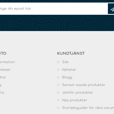
NTO
KUNDTJÄNST
ormation
Sök
resser
Nyheter
drar
Blogg
g
Senast visade produkter
sta
Jämför produkter
Nya produkter
Storleksguider för våra varu