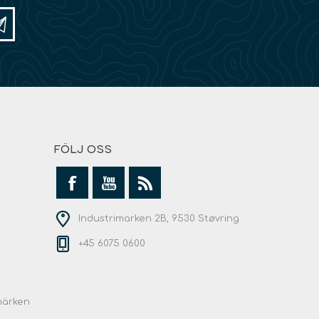
FÖLJ OSS
Industrimarken 2B, 9530 Støvring
+45 6075 0600
märken