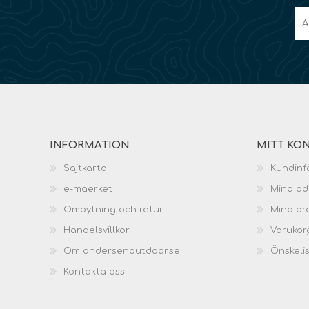
INFORMATION
MITT KO
Sajtkarta
Kundinf
e-maerket
Mina ad
Ombytning och retur
Mina or
Handelsvillkor
Varukor
Om andersenoutdoor.se
Önskeli
Kontakta oss