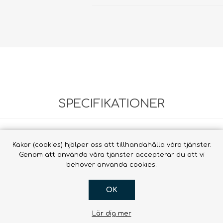
Vätsk
Snörrebånd
HAMMOCKAR &
FOOTPRINTS
TILLBEHÖR
Babyb
Inläggssulor
Molle
accessor
OR DOGS
SPECIFIKATIONER
Hængekøjer ->
Hængekøjer
Kakor (cookies) hjälper oss att tillhandahålla våra tjänster.
Tillbehör till
um
Genom att använda våra tjänster accepterar du att vi
hängmattor
R
behöver använda cookies.
OK
Lär dig mer