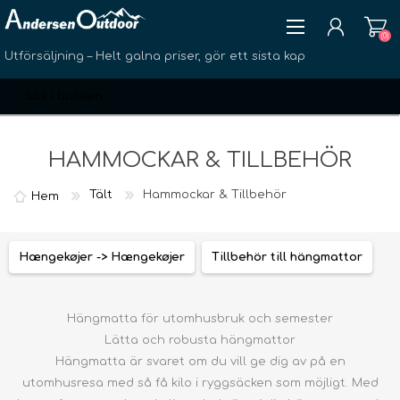
(0)
Utförsäljning – Helt galna priser, gör ett sista kap
HAMMOCKAR & TILLBEHÖR
Tält
Hammockar & Tillbehör
Hem
SKAPA KONTO
LOGGA IN
Hængekøjer -> Hængekøjer
Tillbehör till hängmattor
ÖNSKELISTA
(0)
Hängmatta för utomhusbruk och semester
Lätta och robusta hängmattor
Hängmatta är svaret om du vill ge dig av på en
utomhusresa med så få kilo i ryggsäcken som möjligt. Med