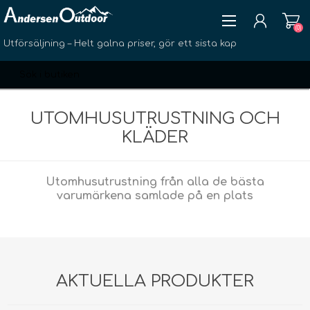
(0)
Utförsäljning – Helt galna priser, gör ett sista kap
UTOMHUSUTRUSTNING OCH
KLÄDER
SKAPA KONTO
Utomhusutrustning från alla de bästa
LOGGA IN
varumärkena samlade på en plats
ÖNSKELISTA
(0)
AKTUELLA PRODUKTER