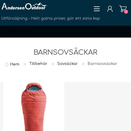
(0)
Utförsäljning – Helt galna priser, gör ett sista kap
BARNSOVSÄCKAR
Tillbehör
Sovsäckar
Barnsovsäckar
Hem
SKAPA KONTO
LOGGA IN
ÖNSKELISTA
(0)