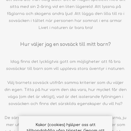
sitta med sin 2-åring vid en liten lägereld. Att lyssna på
fåglarna och skogens andra ljud. Att lägga den lilla till ro i
sovsäcken i tältet när personen har somnat i ens armar.
Livet i naturen är bara bra!
Hur väljer jag en sovsäck till mitt barn?
Idag finns det lyckligtvis gott om möjligheter att få bra
sovsäckar till barn som vill uppleva stora äventyr i naturen.
Välj barnets sovsäck utifrån samma kriterier som du väljer
din egen. Titta på hur varm den ska vara, hur mycket får den
väga (om det är viktigt), vad är det isolerande fyllningen i
sovsäcken och finns det särskilda egenskaper du vill ha?
De särskilda egenskaperna blir fler och fler i sovsäckarna, ju
mer utvecklingen går framåt. Det kan vara enkla saker som
Kakor (cookies) hjälper oss att
tillhandahålla våra tjänster. Genom att