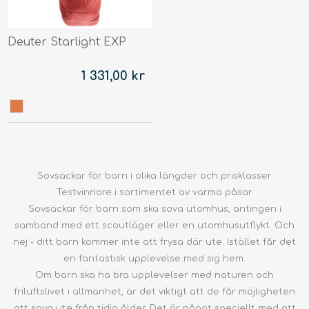
Deuter Starlight EXP
1 331,00 kr
Sovsäckar för barn i olika längder och prisklasser
Testvinnare i sortimentet av varma påsar
Sovsäckar för barn som ska sova utomhus, antingen i
samband med ett scoutläger eller en utomhusutflykt. Och
nej - ditt barn kommer inte att frysa där ute. Istället får det
en fantastisk upplevelse med sig hem.
Om barn ska ha bra upplevelser med naturen och
friluftslivet i allmänhet, är det viktigt att de får möjligheten
att sova ute från tidig ålder. Det är något speciellt med att