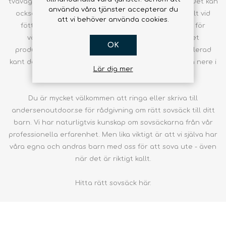
tvåvägsblixtlås, som ger bra ventilationsmöjligheter. Det kan
använda våra tjänster accepterar du
också vara extra isolering på utsatta ställen, särskilt vid
att vi behöver använda cookies.
fötterna. Det kan vara att sovsäcken ska ha fickor för
värdesaker inuti. Slutligen kan det också vara det
OK
producenter ofta kallar en värmebar, som är en isolerad
kant de har sytt i övre brösthöjd, för att hålla värmen nere i
Lär dig mer
sovsäcken.
Du är mycket välkommen att ringa eller skriva till
andersenoutdoor.se för rådgivning om rätt sovsäck till ditt
barn. Vi har naturligtvis kunskap om sovsäckarna från vår
professionella erfarenhet. Men lika viktigt är att vi själva har
våra egna och andras barn med oss för att sova ute - även
när det är riktigt kallt.
Hitta rätt
sovsäck
här.