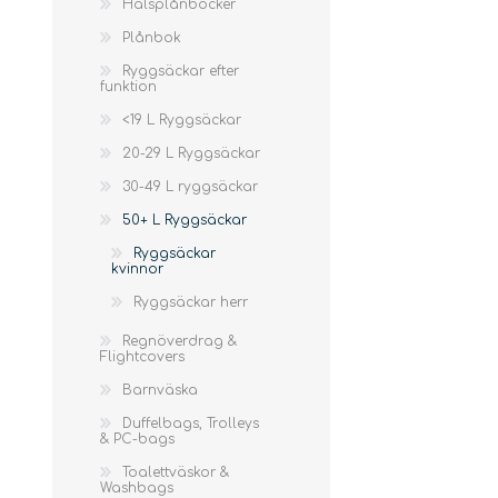
Halsplånböcker
Barnskor
TENTSILE
BIVY BAGS
FRILIV CARE
Plånbok
Barnsegnarstavlar
Ryggsäckar efter
Termostövlar
funktion
<19 L Ryggsäckar
KLÄTTERUTRUSTNING
SKIJAVÁRREPRODUKTA
MISC. F
20-29 L Ryggsäckar
30-49 L ryggsäckar
50+ L Ryggsäckar
Ryggsäckar
kvinnor
Tvätt & Impregnering
Ryggsäckar herr
Karbinhakar för
Skidstavar
Regnöverdrag &
Klättring
Flightcovers
Klätterselar
Skidverktyg
Barnväska
Climbing Bags &
Skidvalla
Sheets
Duffelbags, Trolleys
Kritpåse
& PC-bags
klätterrep
Toalettväskor &
Washbags