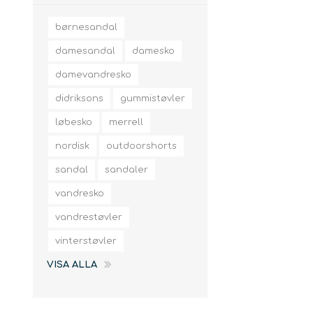
børnesandal
damesandal
damesko
damevandresko
didriksons
gummistøvler
løbesko
merrell
nordisk
outdoorshorts
sandal
sandaler
vandresko
vandrestøvler
vinterstøvler
VISA ALLA