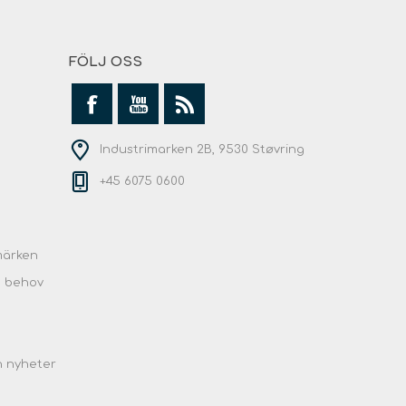
FÖLJ OSS
Industrimarken 2B, 9530 Støvring
+45 6075 0600
märken
e behov
h nyheter