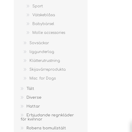
slingor
Sport
Vätskeblåsa
Babybärsel
Molle accessories
Sovsäckar
liggunderlag
Klätterutrustning
Skijavárreprodukta
Misc. for Dogs
Tält
Diverse
Hattar
Erbjudande regnkläder
för kvinnor
Robens bomullstält