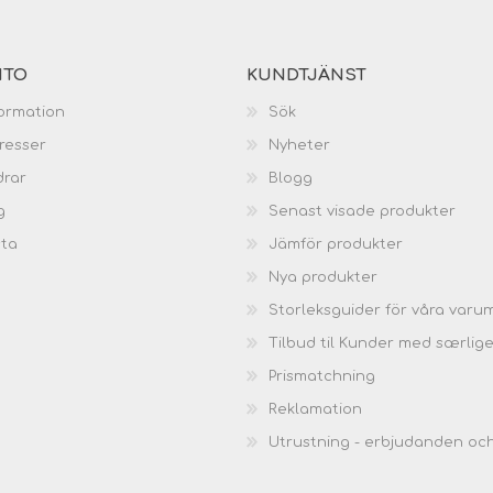
NTO
KUNDTJÄNST
ormation
Sök
resser
Nyheter
drar
Blogg
g
Senast visade produkter
sta
Jämför produkter
Nya produkter
Storleksguider för våra varu
Tilbud til Kunder med særlig
Prismatchning
Reklamation
Utrustning - erbjudanden oc