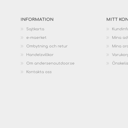
INFORMATION
MITT KO
Sajtkarta
Kundinf
e-maerket
Mina ad
Ombytning och retur
Mina or
Handelsvillkor
Varukor
Om andersenoutdoor.se
Önskeli
Kontakta oss