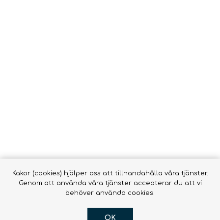
Vätsk
Snörrebånd
HAMMOCKAR &
FOOTPRINTS
TILLBEHÖR
Babyb
Inläggssulor
Molle
accessor
OR DOGS
Hængekøjer ->
Hængekøjer
Tillbehör till
hängmattor
R
Kakor (cookies) hjälper oss att tillhandahålla våra tjänster.
Genom att använda våra tjänster accepterar du att vi
behöver använda cookies.
OK