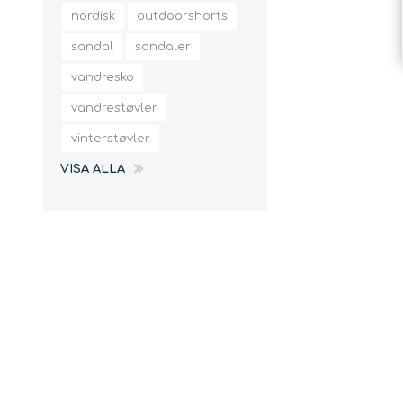
slingor
nordisk
outdoorshorts
sandal
sandaler
vandresko
vandrestøvler
vinterstøvler
VISA ALLA