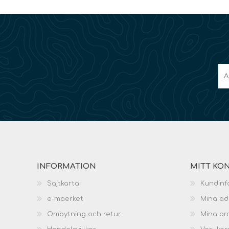
INFORMATION
MITT KO
Sajtkarta
Kundinf
e-maerket
Mina ad
Ombytning och retur
Mina or