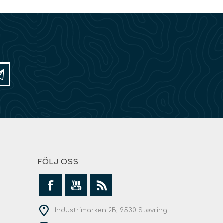
FÖLJ OSS
Industrimarken 2B, 9530 Støvring