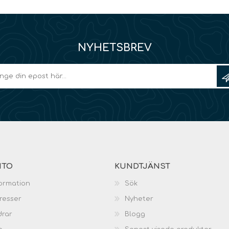
NYHETSBREV
NTO
KUNDTJÄNST
ormation
Sök
resser
Nyheter
drar
Blogg