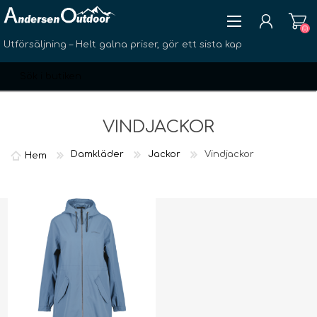
(0)
Utförsäljning – Helt galna priser, gör ett sista kap
VINDJACKOR
Damkläder
Jackor
Vindjackor
Hem
SKAPA KONTO
LOGGA IN
ÖNSKELISTA
(0)