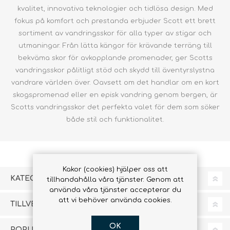
kvalitet, innovativa teknologier och tidlösa design. Med
fokus på komfort och prestanda erbjuder Scott ett brett
sortiment av vandringsskor för alla typer av stigar och
utmaningar. Från lätta kängor för krävande terräng till
bekväma skor för avkopplande promenader, ger Scotts
vandringsskor pålitligt stöd och skydd till äventyrslystna
vandrare världen över. Oavsett om det handlar om en kort
skogspromenad eller en episk vandring genom bergen, är
Scotts vandringsskor det perfekta valet för dem som söker
både stil och funktionalitet.
Kakor (cookies) hjälper oss att
KATEGORIER
tillhandahålla våra tjänster. Genom att
använda våra tjänster accepterar du
att vi behöver använda cookies.
TILLVERKARE
OK
POPULÄRA TAGGAR