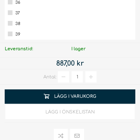
36
37
38
39
Leveranstid:
I lager
887,00 kr
Antal:
LÄGG I VARUKORG
LÄGG I ÖNSKELISTAN