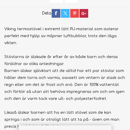
Dela
Viking termostövel i extremt lätt PU-material som isolerar
perfekt med hjälp av miljoner luftbubblor, trots den låga
vikten.
Stövlarna är älskade år efter år av både barn och deras
föräldrar av olika anledningar.
Barnen älskar självklart att de alltid har ett par stövlar som
håller dem torra och varma, oavsett om vintern är slask och
regn eller om det är frost och snö. Den är 100% vattentät
och förblir så utan att behöva impregneras om och om igen
och den är varm tack vare ull- och polyesterfodret.
Likaså älskar barnen att ha en lätt stövel som de kan
springa i och som är otroligt lätt att ta på - även om man
precis har börjat på förskolan.