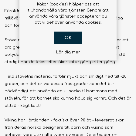
Kakor (cookies) hjälper oss att
tillhandahålla våra tjänster. Genom att
Föräldrarna älskar stöveln för att den är tillverkad av
använda våra tjänster accepterar du
miljövänliga material - för att den är överkomlig att köpa
att vi behöver använda cookies.
och för att den kan stå emot en hård och lång vinter.
OK
Stöveln har en sula tillverkad av material som alltid ger ett
bra grepp, oavsett om det är slask eller hård frost. Det
Lär dig mer
betyder också mycket för barnen, eftersom de då kan stå
stadigt när de leker eller åker kälke gång efter gång.
Hela stövelns material förblir mjukt och smidigt ned till -20
grader, och det är vid dessa frostgrader som det blir
nödvändigt att använda en ullsocka tillsammans med
stöveln, för att barnet ska kunna hålla sig varmt. Och det är
alltså riktigt kallt!
Viking har i årtionden - faktiskt över 90 åt - levererat skor
från deras norska designers till barn och vuxna som
behöver vara ute i alla typer av väder. De erbjuder en