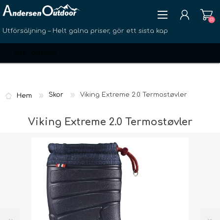
(0)
Utförsäljning – Helt galna priser, gör ett sista kap
Skor
Viking Extreme 2.0 Termostøvler
Hem
SKAPA KONTO
Viking Extreme 2.0 Termostøvler
LOGGA IN
ÖNSKELISTA
(0)