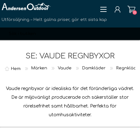
(0)
Utförsäljning – Helt galna priser, gör ett sista kap
SE: VAUDE REGNBYXOR
Märken
Vaude
Damkläder
Regnkläde
Hem
SKAPA KONTO
LOGGA IN
Vaude regnbyxor är idealiska för det föränderliga vädret.
ÖNSKELISTA
(0)
De är miljövänligt producerade och säkerställer stor
rörelsefrihet samt hållbarhet. Perfekta för
utomhusaktiviteter.