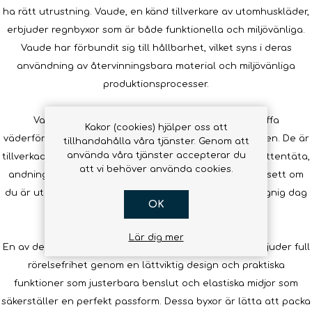
ha rätt utrustning. Vaude, en känd tillverkare av utomhuskläder,
erbjuder regnbyxor som är både funktionella och miljövänliga.
Vaude har förbundit sig till hållbarhet, vilket syns i deras
användning av återvinningsbara material och miljövänliga
produktionsprocesser.
Vaude regnbyxor är designade för att motstå tuffa
Kakor (cookies) hjälper oss att
väderförhållanden utan att kompromissa med komforten. De är
tillhandahålla våra tjänster. Genom att
använda våra tjänster accepterar du
tillverkade med membran som säkerställer att de är vattentäta,
att vi behöver använda cookies.
andningsbara och vindavvisande. Det innebär att oavsett om
du är ute på vandring, cykeltur eller bara är ute en regnig dag
OK
kommer du att förbli torr och bekväm.
Lär dig mer
En av de mest populära modellerna, Vaude Lierne, erbjuder full
rörelsefrihet genom en lättviktig design och praktiska
funktioner som justerbara benslut och elastiska midjor som
säkerställer en perfekt passform. Dessa byxor är lätta att packa