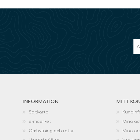
INFORMATION
MITT KO
Sajtkarta
Kundinf
e-maerket
Mina ad
Ombytning och retur
Mina or