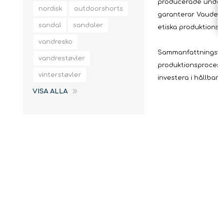
slingor
producerade under
nordisk
outdoorshorts
garanterar Vaude 
sandal
sandaler
etiska produktion
vandresko
Sammanfattningsvi
vandrestøvler
produktionsproces
vinterstøvler
investera i hållba
VISA ALLA