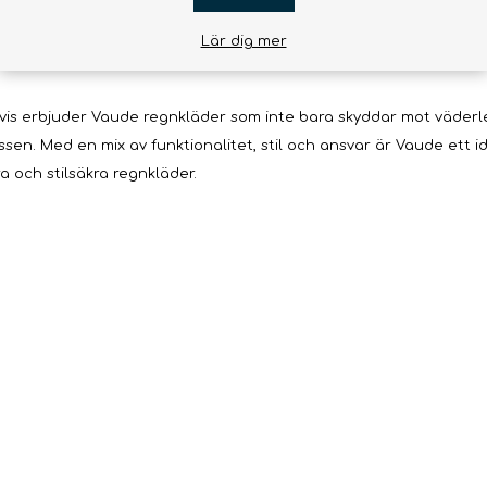
 rättvisa arbetsvillkor, vilket stödjer både miljön och den globa
att deras produkter är tillverkade på ett miljövänligt sätt och 
Lär dig mer
smetoder.
s erbjuder Vaude regnkläder som inte bara skyddar mot väderleke
sen. Med en mix av funktionalitet, stil och ansvar är Vaude ett 
ra och stilsäkra regnkläder.