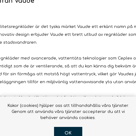
 från Vaude
Vätsk
Snörrebånd
HAMMOCKAR &
FOOTPRINTS
TILLBEHÖR
Babyb
Inläggssulor
Molle
accessor
alitetsregnkläder är det tyska märket Vaude ett erkänt namn på 
novativ design erbjuder Vaude ett brett utbud av regnkläder so
OR DOGS
e stadsvandraren.
regnkläder med avancerade, vattentäta teknologier som Ceplex oc
amtidigt som de är ventilerande, så att du kan känna dig bekväm
 för sin förmåga att motstå högt vattentryck, vilket gör Vaudes ja
Hængekøjer ->
beläggningen tillför en miljövänlig vattenavvisande yta utan anvä
Hængekøjer
Tillbehör till
hängmattor
cker sig Vaude till utöver det funktionella och tar också hänsyn t
R
Kakor (cookies) hjälper oss att tillhandahålla våra tjänster.
lket gör det enkelt att hitta något som passar varje stil. Från minim
Genom att använda våra tjänster accepterar du att vi
de till att man kan vara praktiskt klädd utan att kompromissa me
behöver använda cookies.
litet och design är Vaude dedikerat till hållbarhet. Många av de
OK