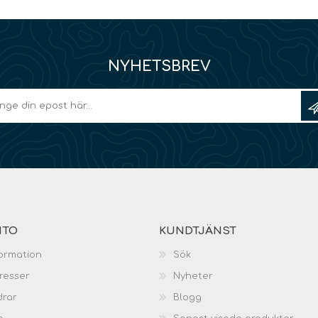
NYHETSBREV
NTO
KUNDTJÄNST
ormation
Sök
resser
Nyheter
drar
Blogg