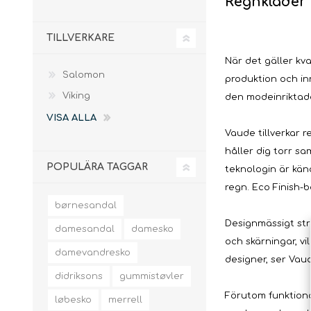
Regnkläder
Barnskor
TENTSILE
BIVY BAGS
FRILIV CARE
Barnsegnarstavlar
TILLVERKARE
Termostövlar
När det gäller kv
Salomon
produktion och in
KLÄTTERUTRUSTNING
SKIJAVÁRREPRODUKTA
MISC. F
Viking
den modeinriktad
VISA ALLA
Vaude tillverkar 
håller dig torr s
POPULÄRA TAGGAR
teknologin är känd
Tvätt & Impregnering
regn. Eco Finish-
børnesandal
Karbinhakar för
Skidstavar
Klättring
Designmässigt strä
damesandal
damesko
Klätterselar
Skidverktyg
och skärningar, vi
damevandresko
Climbing Bags &
Skidvalla
designer, ser Vau
Sheets
Kritpåse
didriksons
gummistøvler
klätterrep
Förutom funktiona
løbesko
merrell