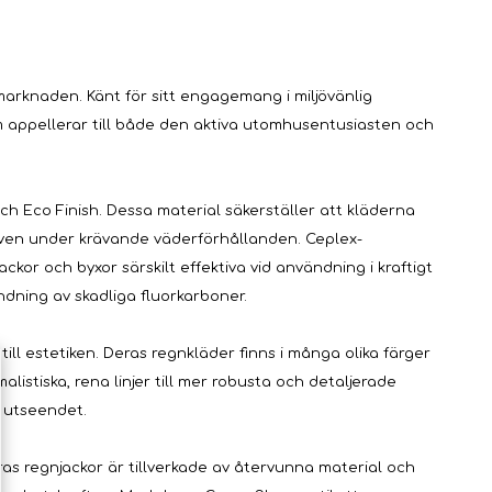
eblåsa
TILLBEHÖR
TÄLTVÄRMARE &
TILLBEHÖR
ärsel
ies
marknaden. Känt för sitt engagemang i miljövänlig
m appellerar till både den aktiva utomhusentusiasten och
h Eco Finish. Dessa material säkerställer att kläderna
 även under krävande väderförhållanden. Ceplex-
ckor och byxor särskilt effektiva vid användning i kraftigt
Tältpinnar
Teltovne
ndning av skadliga fluorkarboner.
Tältpålar
Eldfat
Tältimpregnering &
ill estetiken. Deras regnkläder finns i många olika färger
eparation
Tältvärmar tillbehör
Tältlinor
alistiska, rena linjer till mer robusta och detaljerade
Tent Kompression
d utseendet.
Diverse
ras regnjackor är tillverkade av återvunna material och