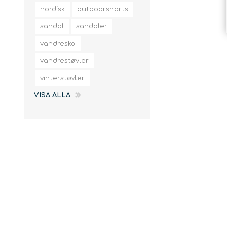
slingor
nordisk
outdoorshorts
sandal
sandaler
vandresko
vandrestøvler
vinterstøvler
VISA ALLA