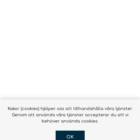
Vätsk
Snörrebånd
HAMMOCKAR &
FOOTPRINTS
TILLBEHÖR
Babyb
Inläggssulor
Molle
accessor
OR DOGS
Hængekøjer ->
Hængekøjer
Tillbehör till
hängmattor
R
Kakor (cookies) hjälper oss att tillhandahålla våra tjänster.
Genom att använda våra tjänster accepterar du att vi
behöver använda cookies.
OK