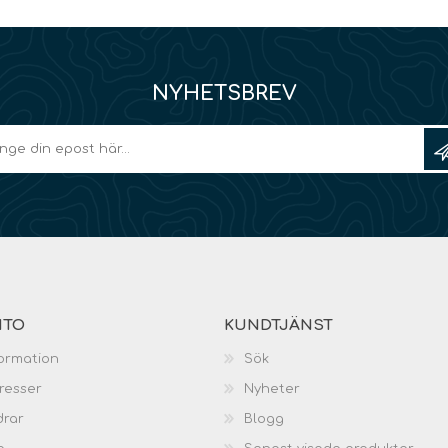
NYHETSBREV
NTO
KUNDTJÄNST
ormation
Sök
resser
Nyheter
drar
Blogg