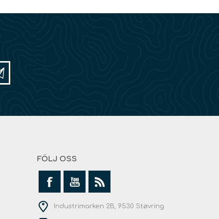
FÖLJ OSS
Industrimarken 2B, 9530 Støvring