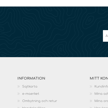
INFORMATION
MITT KO
Sajtkarta
Kundinf
e-maerket
Mina ad
Ombytning och retur
Mina or