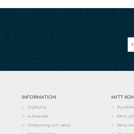
INFORMATION
MITT KO
Sajtkarta
Kundinf
e-maerket
Mina ad
Ombytning och retur
Mina or