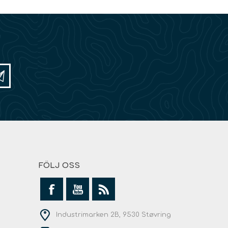
FÖLJ OSS
Industrimarken 2B, 9530 Støvring