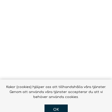
Vätsk
Snörrebånd
HAMMOCKAR &
FOOTPRINTS
TILLBEHÖR
Babyb
Inläggssulor
Molle
accessor
OR DOGS
Hængekøjer ->
Hængekøjer
Tillbehör till
hängmattor
R
Kakor (cookies) hjälper oss att tillhandahålla våra tjänster.
Genom att använda våra tjänster accepterar du att vi
behöver använda cookies.
OK