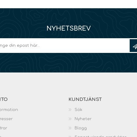
NYHETSBREV
NTO
KUNDTJÄNST
ormation
Sök
resser
Nyheter
drar
Blogg