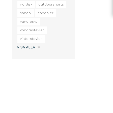
slingor
nordisk
outdoorshorts
sandal
sandaler
vandresko
vandrestøvler
vinterstøvler
VISA ALLA