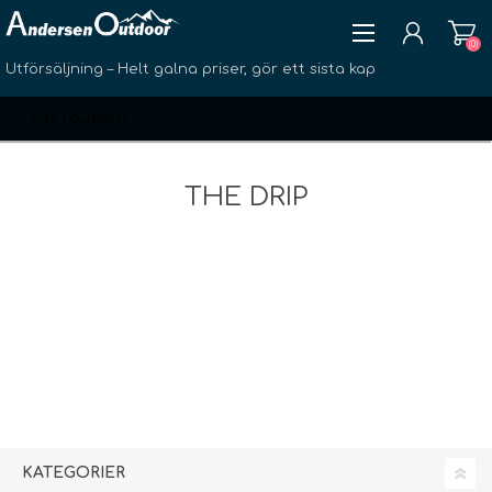
(0)
Utförsäljning – Helt galna priser, gör ett sista kap
THE DRIP
SKAPA KONTO
LOGGA IN
ÖNSKELISTA
(0)
KATEGORIER