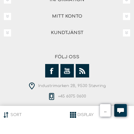
MITT KONTO
KUNDTJÄNST
FÖLJ OSS
Industrimarken 2B, 9530 Støvring
+45 6075 0600
SORT
DISPLAY
Copyright © 2026 Andersen Outdoor. Alla rättigheter
reserverade.