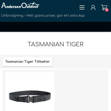
(0)
Utförsäljning – Helt galna priser, gör ett sista kap
TASMANIAN TIGER
SKAPA KONTO
Tasmanian Tiger Tillbehör
LOGGA IN
ÖNSKELISTA
(0)