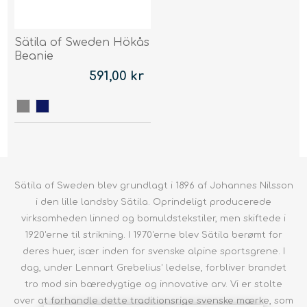
Sätila of Sweden Hökås
Beanie
591,00 kr
Sätila of Sweden blev grundlagt i 1896 af Johannes Nilsson
i den lille landsby Sätila. Oprindeligt producerede
virksomheden linned og bomuldstekstiler, men skiftede i
1920'erne til strikning. I 1970'erne blev Sätila berømt for
deres huer, især inden for svenske alpine sportsgrene. I
dag, under Lennart Grebelius' ledelse, forbliver brandet
tro mod sin bæredygtige og innovative arv. Vi er stolte
over at forhandle dette traditionsrige svenske mærke, som