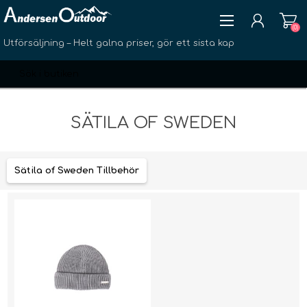
(0)
Utförsäljning – Helt galna priser, gör ett sista kap
SÄTILA OF SWEDEN
SKAPA KONTO
Sätila of Sweden Tillbehör
LOGGA IN
ÖNSKELISTA
(0)