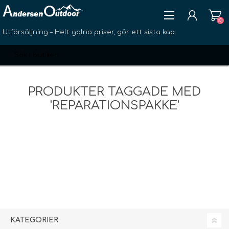
(0)
Utförsäljning – Helt galna priser, gör ett sista kap
PRODUKTER TAGGADE MED
'REPARATIONSPAKKE'
SKAPA KONTO
LOGGA IN
ÖNSKELISTA
(0)
KATEGORIER