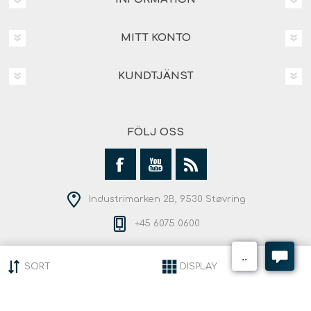
MITT KONTO
KUNDTJÄNST
FÖLJ OSS
Industrimarken 2B, 9530 Støvring
+45 6075 0600
SORT
DISPLAY
Copyright © 2026 Andersen Outdoor. Alla rättigheter
reserverade.