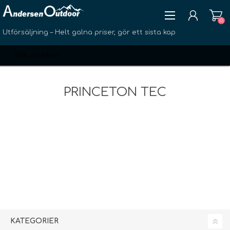
(0)
Utförsäljning – Helt galna priser, gör ett sista kap
PRINCETON TEC
SKAPA KONTO
LOGGA IN
ÖNSKELISTA
(0)
KATEGORIER