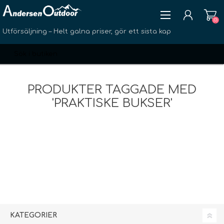
(0)
Utförsäljning – Helt galna priser, gör ett sista kap
PRODUKTER TAGGADE MED
'PRAKTISKE BUKSER'
SKAPA KONTO
LOGGA IN
ÖNSKELISTA
(0)
KATEGORIER