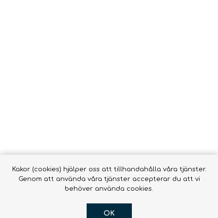
Vätsk
Snörrebånd
HAMMOCKAR &
FOOTPRINTS
TILLBEHÖR
Babyb
Inläggssulor
Molle
accessor
OR DOGS
Hængekøjer ->
Hængekøjer
Tillbehör till
hängmattor
R
Kakor (cookies) hjälper oss att tillhandahålla våra tjänster.
Genom att använda våra tjänster accepterar du att vi
behöver använda cookies.
OK