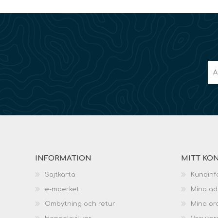
INFORMATION
MITT KO
Sajtkarta
Kundinf
e-maerket
Mina ad
Ombytning och retur
Mina or