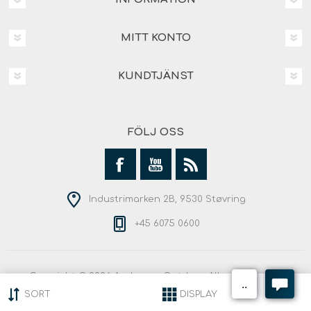
MITT KONTO
KUNDTJÄNST
FÖLJ OSS
Industrimarken 2B, 9530 Støvring
+45 6075 0600
Copyright © 2026 Andersen Outdoor. Alla rättigheter
reserverade.
SORT
DISPLAY