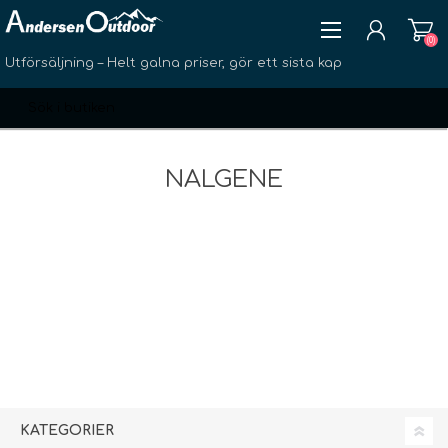
(0)
Utförsäljning – Helt galna priser, gör ett sista kap
NALGENE
SKAPA KONTO
LOGGA IN
ÖNSKELISTA
(0)
KATEGORIER