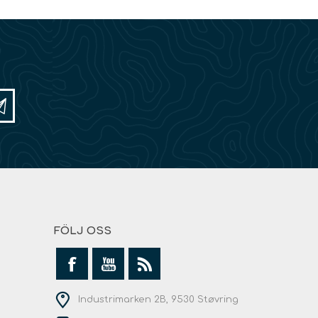
FÖLJ OSS
Industrimarken 2B, 9530 Støvring