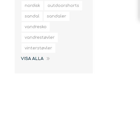
slingor
nordisk
outdoorshorts
sandal
sandaler
vandresko
vandrestøvler
vinterstøvler
VISA ALLA