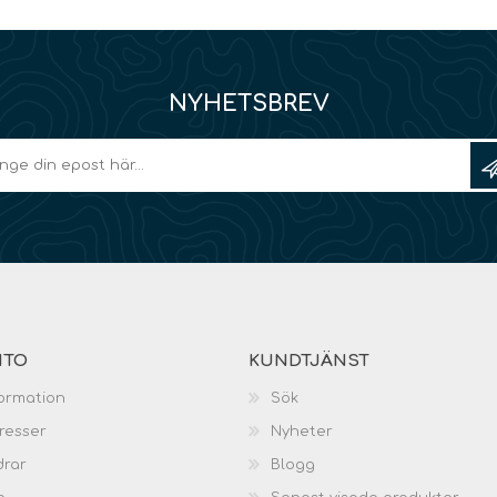
NYHETSBREV
NTO
KUNDTJÄNST
ormation
Sök
resser
Nyheter
drar
Blogg