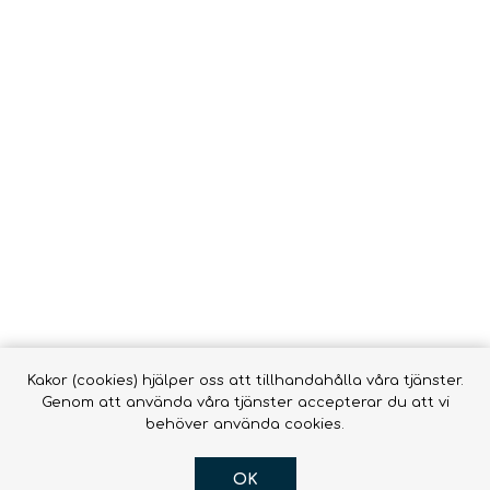
Vätsk
Snörrebånd
HAMMOCKAR &
FOOTPRINTS
TILLBEHÖR
Babyb
Inläggssulor
Molle
accessor
OR DOGS
Hængekøjer ->
Hængekøjer
Tillbehör till
hängmattor
R
Kakor (cookies) hjälper oss att tillhandahålla våra tjänster.
Genom att använda våra tjänster accepterar du att vi
behöver använda cookies.
OK