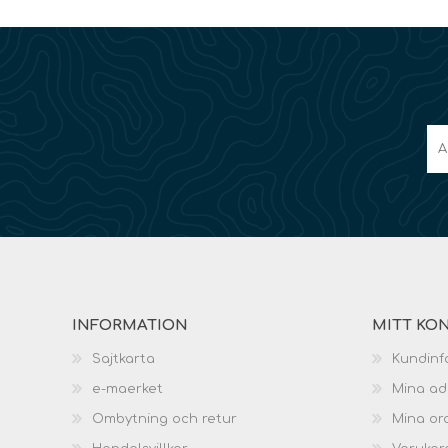
INFORMATION
MITT KO
Sajtkarta
Kundinf
e-maerket
Mina ad
Ombytning och retur
Mina or