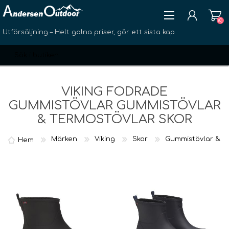
(0)
Utförsäljning – Helt galna priser, gör ett sista kap
VIKING FODRADE
GUMMISTÖVLAR GUMMISTÖVLAR
& TERMOSTÖVLAR SKOR
SKAPA KONTO
LOGGA IN
Märken
Viking
Skor
Gummistövlar & T
Hem
ÖNSKELISTA
(0)