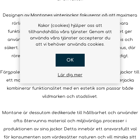
Designen av Montanes vinterjackor fokuserar på att maximera
rörlighet och komfort. Många modeller har justerbara
Kakor (cookies) hjälper oss att
funktioner såsom huvar, ärmslut och nederkant, vilket ger
tillhandahålla våra tjänster. Genom att
använda våra tjänster accepterar du
användaren möjlighet att anpassa passformen precis och
att vi behöver använda cookies.
säkert. Detta är särskilt viktigt när man är aktiv utomhus, där
rörelsefrihet och skydd mot elementen är nödvändigt.
OK
Färgpaletten och den stilrena designen gör Montanes jackor till
Lär dig mer
ett modernt val även i stadsmiljöer. En Montane vinterjacka
kombinerar funktionalitet med en estetik som passar både
vildmarken och stadslivet.
Montane är dessutom dedikerade till hållbarhet och använder
ofta återvunna material och miljövänliga processer i
produktionen av sina jackor. Detta innebär ett ansvarsfullt val
för konsumenten som värdesätter naturen och vill minska sitt