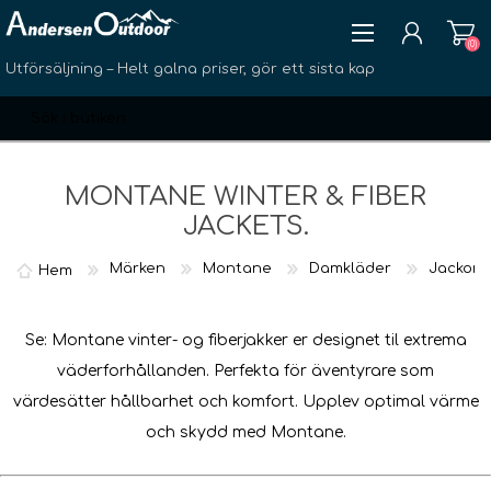
(0)
Utförsäljning – Helt galna priser, gör ett sista kap
MONTANE WINTER & FIBER
JACKETS.
SKAPA KONTO
Märken
Montane
Damkläder
Jackor
Hem
LOGGA IN
ÖNSKELISTA
(0)
Se: Montane vinter- og fiberjakker er designet til extrema
väderforhållanden. Perfekta för äventyrare som
värdesätter hållbarhet och komfort. Upplev optimal värme
och skydd med Montane.