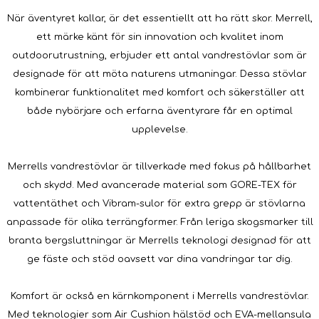
När äventyret kallar, är det essentiellt att ha rätt skor. Merrell,
ett märke känt för sin innovation och kvalitet inom
outdoorutrustning, erbjuder ett antal vandrestövlar som är
designade för att möta naturens utmaningar. Dessa stövlar
kombinerar funktionalitet med komfort och säkerställer att
både nybörjare och erfarna äventyrare får en optimal
upplevelse.
Merrells vandrestövlar är tillverkade med fokus på hållbarhet
och skydd. Med avancerade material som GORE-TEX för
vattentäthet och Vibram-sulor för extra grepp är stövlarna
anpassade för olika terrängformer. Från leriga skogsmarker till
branta bergsluttningar är Merrells teknologi designad för att
ge fäste och stöd oavsett var dina vandringar tar dig.
Komfort är också en kärnkomponent i Merrells vandrestövlar.
Med teknologier som Air Cushion hälstöd och EVA-mellansula