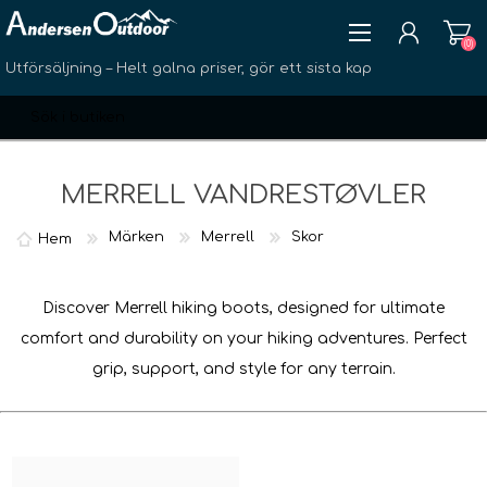
(0)
Utförsäljning – Helt galna priser, gör ett sista kap
MERRELL VANDRESTØVLER
Märken
Merrell
Skor
Hem
SKAPA KONTO
LOGGA IN
Discover Merrell hiking boots, designed for ultimate
ÖNSKELISTA
(0)
comfort and durability on your hiking adventures. Perfect
grip, support, and style for any terrain.