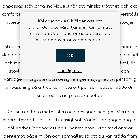
anpassas stövlarna individuellt för att minska trötthet och öka
komforten under långa promenader. Denna komfort säkerställs
Kakor (cookies) hjälper oss att
ytterligare med stövlarnas ergonomiska design som stödjer
tillhandahålla våra tjänster. Genom att
fotens naturliga rörelse.
använda våra tjänster accepterar du
att vi behöver använda cookies.
Estetiken i Merrells vandrestövlar är både klassisk och modern.
Med en robust framtoning som signalerar styrka och hållbarhet
OK
och med delikata detaljer som inte kompromissar med stil, är
Lär dig mer
stövlarna ett populärt val både på vandringsleden och i
vardagen. Färgvalet och designen ger möjlighet till personlig
anpassning så att du kan hitta ett par som passar både din
smak och dina praktiska behov.
Det är inte bara materialen och designen som gör Merrells
vandrestövlar till ett förstklassigt val. Märkets engagemang för
hållbarhet innebär att de tillverkar produkter med ansvar
gentemot både miljön och samhället så att du kan träda fram