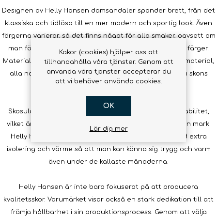
Designen av Helly Hansen damsandaler spänder brett, från det
klassiska och tidlösa till en mer modern och sportig look. Även
färgerna varierar, så det finns något för alla smaker, oavsett om
man föredrar neutrala toner eller mer iögonfallande färger.
Kakor (cookies) hjälper oss att
Materialen är av hög kvalitet, från läder till syntetiska material,
tillhandahålla våra tjänster. Genom att
använda våra tjänster accepterar du
alla noga utvalda för att optimera såväl komfort som skons
att vi behöver använda cookies.
livslängd.
OK
Skosulorna är designade för att ge bra grepp och stabilitet,
vilket är avgörande när man rör sig på hala eller ojämn mark.
Lär dig mer
Helly Hansen erbjuder även ett antal vinterskor med extra
isolering och värme så att man kan känna sig trygg och varm
även under de kallaste månaderna.
Helly Hansen är inte bara fokuserat på att producera
kvalitetsskor. Varumärket visar också en stark dedikation till att
främja hållbarhet i sin produktionsprocess. Genom att välja