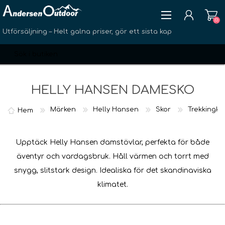
(0)
Utförsäljning – Helt galna priser, gör ett sista kap
HELLY HANSEN DAMESKO
Märken
Helly Hansen
Skor
Trekkingk
Hem
SKAPA KONTO
LOGGA IN
Upptäck Helly Hansen damstövlar, perfekta för både
ÖNSKELISTA
(0)
äventyr och vardagsbruk. Håll värmen och torrt med
snygg, slitstark design. Idealiska för det skandinaviska
klimatet.