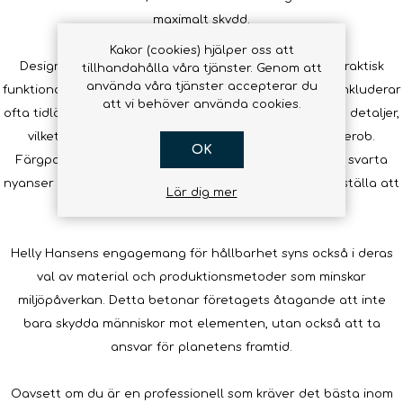
maximalt skydd.
Kakor (cookies) hjälper oss att
Designen av Helly Hansens regnkläder kombinerar praktisk
tillhandahålla våra tjänster. Genom att
använda våra tjänster accepterar du
funktionalitet med modern estetik. Deras kollektioner inkluderar
att vi behöver använda cookies.
ofta tidlösa siluetter med rena linjer och iögonfallande detaljer,
vilket gör regnkläder till en stilfull del av varje garderob.
OK
Färgpaletten sträcker sig från klassiska marinblå och svarta
nyanser till mer livfulla och synliga färger för att säkerställa att
Lär dig mer
det finns något för varje smak och behov.
Helly Hansens engagemang för hållbarhet syns också i deras
val av material och produktionsmetoder som minskar
miljöpåverkan. Detta betonar företagets åtagande att inte
bara skydda människor mot elementen, utan också att ta
ansvar för planetens framtid.
Oavsett om du är en professionell som kräver det bästa inom