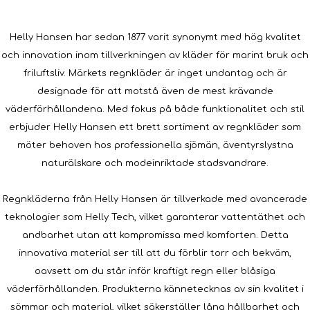
Helly Hansen har sedan 1877 varit synonymt med hög kvalitet
och innovation inom tillverkningen av kläder för marint bruk och
friluftsliv. Märkets regnkläder är inget undantag och är
designade för att motstå även de mest krävande
väderförhållandena. Med fokus på både funktionalitet och stil
erbjuder Helly Hansen ett brett sortiment av regnkläder som
möter behoven hos professionella sjömän, äventyrslystna
naturälskare och modeinriktade stadsvandrare.
Regnkläderna från Helly Hansen är tillverkade med avancerade
teknologier som Helly Tech, vilket garanterar vattentäthet och
andbarhet utan att kompromissa med komforten. Detta
innovativa material ser till att du förblir torr och bekväm,
oavsett om du står inför kraftigt regn eller blåsiga
väderförhållanden. Produkterna kännetecknas av sin kvalitet i
sömmar och material, vilket säkerställer lång hållbarhet och