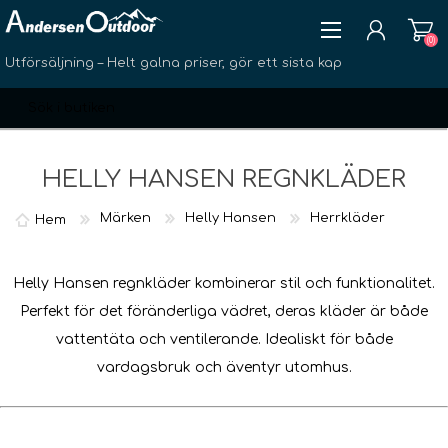
(0)
Utförsäljning – Helt galna priser, gör ett sista kap
HELLY HANSEN REGNKLÄDER
Märken
Helly Hansen
Herrkläder
Hem
SKAPA KONTO
LOGGA IN
Helly Hansen regnkläder kombinerar stil och funktionalitet.
ÖNSKELISTA
(0)
Perfekt för det föränderliga vädret, deras kläder är både
vattentäta och ventilerande. Idealiskt för både
vardagsbruk och äventyr utomhus.