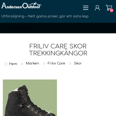
(0)
Utförsäljning – Helt galna priser, gör ett sista kap
FRILIV CARE SKOR
TREKKINGKÄNGOR
SKAPA KONTO
Märken
Friliv Care
Skor
Hem
LOGGA IN
ÖNSKELISTA
(0)