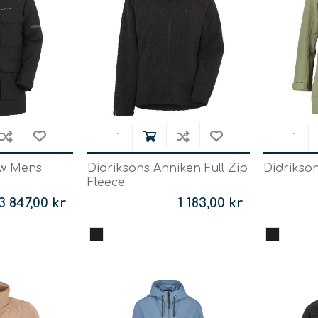
Vätsk
Snörrebånd
HAMMOCKAR &
FOOTPRINTS
TILLBEHÖR
Babyb
Inläggssulor
Molle
accessor
OR DOGS
ew Mens
Didriksons Anniken Full Zip
Didrikso
Fleece
Hængekøjer ->
Hængekøjer
3 847,00 kr
1 183,00 kr
Tillbehör till
hängmattor
R