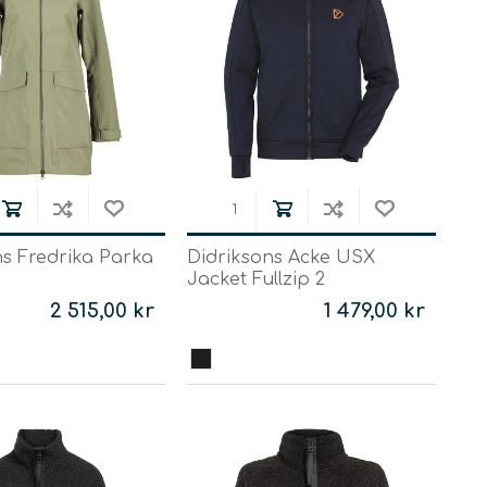
eblåsa
TILLBEHÖR
TÄLTVÄRMARE &
TILLBEHÖR
ärsel
ies
ns Fredrika Parka
Didriksons Acke USX
Tältpinnar
Jacket Fullzip 2
Teltovne
Tältpålar
2 515,00 kr
1 479,00 kr
Eldfat
Tältimpregnering &
eparation
Tältvärmar tillbehör
Tältlinor
Tent Kompression
Diverse