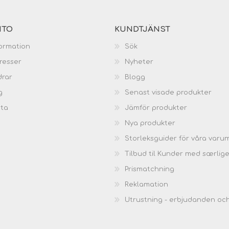
NTO
KUNDTJÄNST
ormation
Sök
resser
Nyheter
drar
Blogg
g
Senast visade produkter
sta
Jämför produkter
Nya produkter
Storleksguider för våra varu
Tilbud til Kunder med særlig
Prismatchning
Reklamation
Utrustning - erbjudanden oc