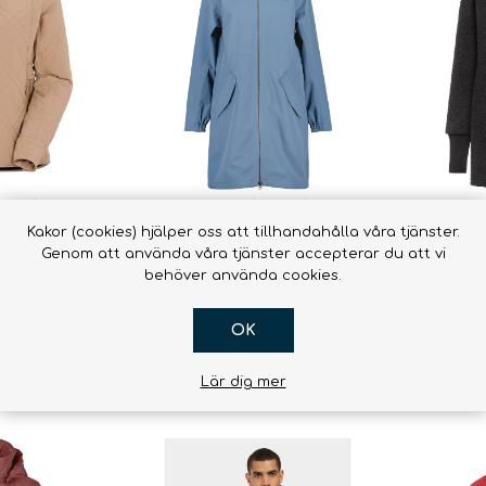
Kakor (cookies) hjälper oss att tillhandahålla våra tjänster.
Genom att använda våra tjänster accepterar du att vi
anca Womens
Didriksons Marta Woman
Didrikson
behöver använda cookies.
parka 3
1 923,00 kr
2 367,00 kr
OK
Lär dig mer