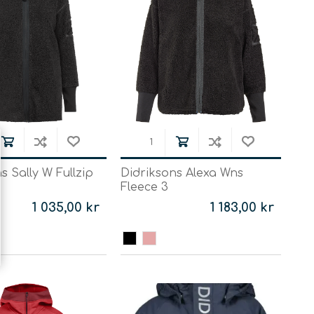
s Sally W Fullzip
Didriksons Alexa Wns
Fleece 3
1 035,00 kr
1 183,00 kr