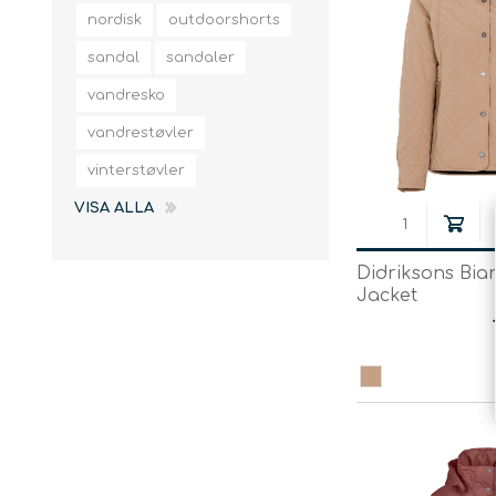
slingor
nordisk
outdoorshorts
sandal
sandaler
vandresko
vandrestøvler
vinterstøvler
VISA ALLA
Didriksons Bi
Jacket