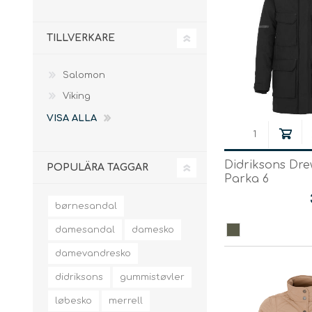
Barnskor
TENTSILE
BIVY BAGS
FRILIV CARE
Barnsegnarstavlar
TILLVERKARE
Termostövlar
Salomon
KLÄTTERUTRUSTNING
SKIJAVÁRREPRODUKTA
MISC. F
Viking
VISA ALLA
Didriksons Dr
POPULÄRA TAGGAR
Tvätt & Impregnering
Parka 6
børnesandal
Karbinhakar för
Skidstavar
Klättring
damesandal
damesko
Klätterselar
Skidverktyg
damevandresko
Climbing Bags &
Skidvalla
Sheets
Kritpåse
didriksons
gummistøvler
klätterrep
løbesko
merrell