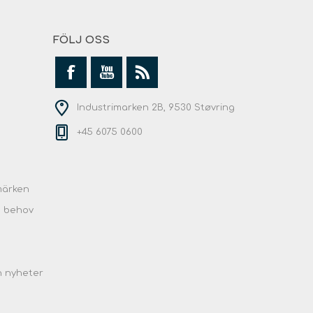
FÖLJ OSS
Industrimarken 2B, 9530 Støvring
+45 6075 0600
märken
e behov
h nyheter