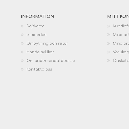
INFORMATION
MITT KO
Sajtkarta
Kundinf
e-maerket
Mina ad
Ombytning och retur
Mina or
Handelsvillkor
Varukor
Om andersenoutdoor.se
Önskeli
Kontakta oss