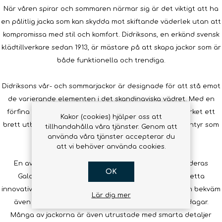
När våren spirar och sommaren närmar sig är det viktigt att ha
en pålitlig jacka som kan skydda mot skiftande väderlek utan att
kompromissa med stil och komfort. Didriksons, en erkänd svensk
klädtillverkare sedan 1913, är mästare på att skapa jackor som är
både funktionella och trendiga.
Didriksons vår- och sommarjackor är designade för att stå emot
de varierande elementen i det skandinaviska vädret. Med en
förfina balans mellan praktik och estetik erbjuder märket ett
Kakor (cookies) hjälper oss att
brett utbud av jackor som passar för såväl urbana äventyr som
tillhandahålla våra tjänster. Genom att
använda våra tjänster accepterar du
för vackra utomhusaktiviteter.
att vi behöver använda cookies.
En av de stora fördelarna med Didriksons jackor är deras
OK
Galon® material som är vattentätt och vindtätt. Detta
innovativa material säkerställer att man förblir torr och bekväm
Lär dig mer
även under plötsliga vårregn eller blåsiga sommardagar.
Många av jackorna är även utrustade med smarta detaljer