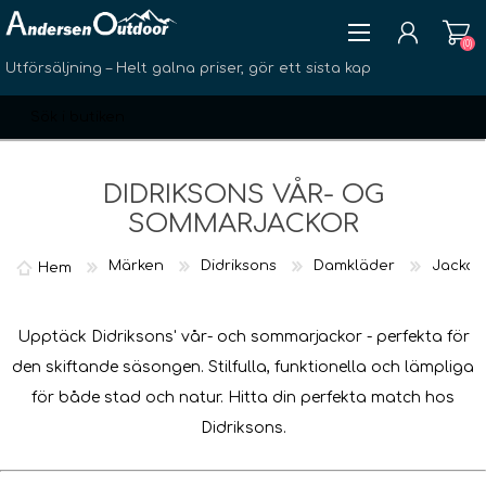
(0)
Utförsäljning – Helt galna priser, gör ett sista kap
DIDRIKSONS VÅR- OG
SOMMARJACKOR
SKAPA KONTO
Märken
Didriksons
Damkläder
Jackor
Hem
LOGGA IN
ÖNSKELISTA
(0)
Upptäck Didriksons' vår- och sommarjackor - perfekta för
den skiftande säsongen. Stilfulla, funktionella och lämpliga
för både stad och natur. Hitta din perfekta match hos
Didriksons.