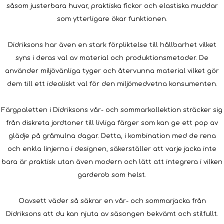
såsom justerbara huvar, praktiska fickor och elastiska muddar
som ytterligare ökar funktionen.
Didriksons har även en stark förpliktelse till hållbarhet vilket
syns i deras val av material och produktionsmetoder. De
använder miljövänliga tyger och återvunna material vilket gör
dem till ett idealiskt val för den miljömedvetna konsumenten.
Färgpaletten i Didriksons vår- och sommarkollektion sträcker sig
från diskreta jordtoner till livliga färger som kan ge ett pop av
glädje på gråmulna dagar. Detta, i kombination med de rena
och enkla linjerna i designen, säkerställer att varje jacka inte
bara är praktisk utan även modern och lätt att integrera i vilken
garderob som helst.
Oavsett väder så säkrar en vår- och sommarjacka från
Didriksons att du kan njuta av säsongen bekvämt och stilfullt.