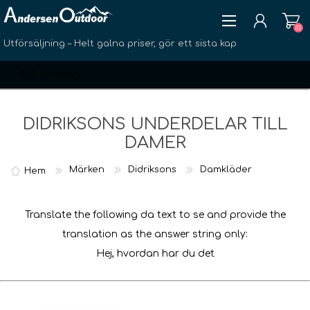
(0)
Utförsäljning – Helt galna priser, gör ett sista kap
DIDRIKSONS UNDERDELAR TILL
DAMER
SKAPA KONTO
Märken
Didriksons
Damkläder
Hem
LOGGA IN
ÖNSKELISTA
(0)
Translate the following da text to se and provide the
translation as the answer string only:
Hej, hvordan har du det