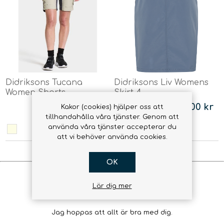
Didriksons Tucana
Didriksons Liv Womens
Women Shorts
Skirt 4
1 035,00 kr
887,00 kr
Kakor (cookies) hjälper oss att
tillhandahålla våra tjänster. Genom att
använda våra tjänster accepterar du
att vi behöver använda cookies.
OK
Hej, hur mår du?
Lär dig mer
Jag hoppas att allt är bra med dig.