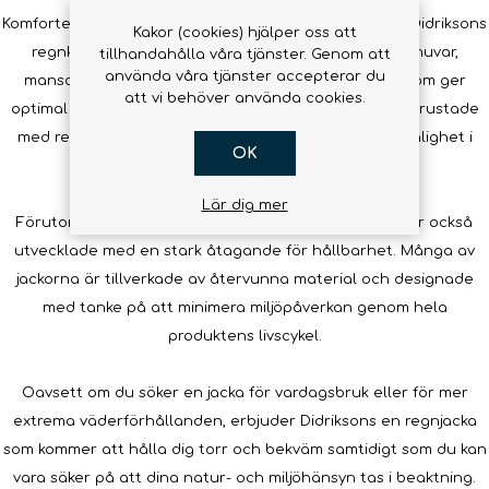
Komforten är en annan väsentlig faktor i designen av Didriksons
Kakor (cookies) hjälper oss att
regnkläder. Jackorna kommer ofta med justerbara huvar,
tillhandahålla våra tjänster. Genom att
använda våra tjänster accepterar du
manschetter och midjor samt flera praktiska fickor som ger
att vi behöver använda cookies.
optimal användbarhet. Vissa modeller är dessutom utrustade
med reflexer eller iögonfallande färger för bättre synlighet i
OK
dåligt väder.
Lär dig mer
Förutom att vara funktionella är Didriksons regnjackor också
utvecklade med en stark åtagande för hållbarhet. Många av
jackorna är tillverkade av återvunna material och designade
med tanke på att minimera miljöpåverkan genom hela
produktens livscykel.
Oavsett om du söker en jacka för vardagsbruk eller för mer
extrema väderförhållanden, erbjuder Didriksons en regnjacka
som kommer att hålla dig torr och bekväm samtidigt som du kan
vara säker på att dina natur- och miljöhänsyn tas i beaktning.