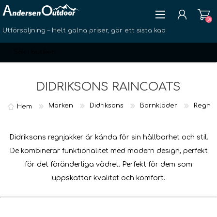
(0)
Utförsäljning – Helt galna priser, gör ett sista kap
DIDRIKSONS RAINCOATS
Märken
Didriksons
Barnkläder
Regnkl
Hem
SKAPA KONTO
LOGGA IN
Didriksons regnjakker är kända för sin hållbarhet och stil.
ÖNSKELISTA
(0)
De kombinerar funktionalitet med modern design, perfekt
för det föränderliga vädret. Perfekt för dem som
uppskattar kvalitet och komfort.