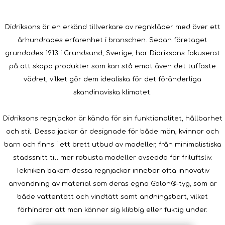
Didriksons är en erkänd tillverkare av regnkläder med över ett
århundrades erfarenhet i branschen. Sedan företaget
grundades 1913 i Grundsund, Sverige, har Didriksons fokuserat
på att skapa produkter som kan stå emot även det tuffaste
vädret, vilket gör dem idealiska för det föränderliga
skandinaviska klimatet.
Didriksons regnjackor är kända för sin funktionalitet, hållbarhet
och stil. Dessa jackor är designade för både män, kvinnor och
barn och finns i ett brett utbud av modeller, från minimalistiska
stadssnitt till mer robusta modeller avsedda för friluftsliv.
Tekniken bakom dessa regnjackor innebär ofta innovativ
användning av material som deras egna Galon®-tyg, som är
både vattentätt och vindtätt samt andningsbart, vilket
förhindrar att man känner sig klibbig eller fuktig under.