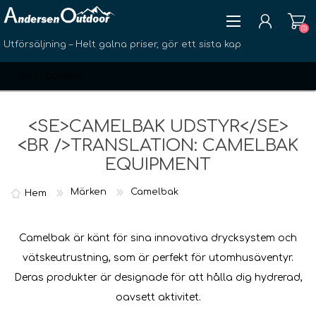
(0)
Utförsäljning – Helt galna priser, gör ett sista kap
<SE>CAMELBAK UDSTYR</SE>
<BR />TRANSLATION: CAMELBAK
EQUIPMENT
SKAPA KONTO
LOGGA IN
Märken
Camelbak
Hem
ÖNSKELISTA
(0)
Camelbak är känt för sina innovativa drycksystem och
vätskeutrustning, som är perfekt för utomhusäventyr.
Deras produkter är designade för att hålla dig hydrerad,
oavsett aktivitet.