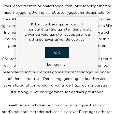
Produktsortimentet är omfattande, från lätta löpningsskjortor
med inbyggd hydrering till robusta ryggsäckar designade för
bergsklättring och multisport. Camelbaks innovation sträcker
Kakor (cookies) hjälper oss att
sig även till utvecklingen av antimikrobiella teknologier och BPA-
tillhandahålla våra tjänster. Genom att
fria material, vilket säkerställer att produkterna är säkra och
använda våra tjänster accepterar du
hållbara. Detta fokus på kvalitet och hälsa gör dem särskilt
att vi behöver använda cookies.
populära bland hälsa- och miljömedvetna konsumenter.
OK
Förutom hydreringssystem erbjuder Camelbak även ett utbud
Lär dig mer
av tillbehörsprodukter såsom rengöringskit, munstycken och
reservdelar, som alla är designade för att förlänga livslängen
på deras produkter. Deras engagemang för kundservice
säkerställer att användarna kan underhålla och anpassa sin
utrustning, vilket är avgörande för optimal prestanda.
Camelbak har också en kompromisslös hängivenhet för att
stödja hållbara metoder och socialt ansvar. Företaget arbetar