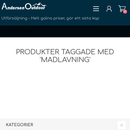
(0)
Utförsäljning – Helt galna priser, gör ett sista kap
PRODUKTER TAGGADE MED
'MADLAVNING'
SKAPA KONTO
LOGGA IN
ÖNSKELISTA
(0)
KATEGORIER