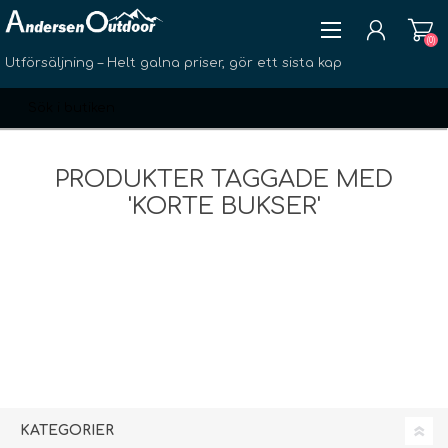
(0)
Utförsäljning – Helt galna priser, gör ett sista kap
PRODUKTER TAGGADE MED
'KORTE BUKSER'
SKAPA KONTO
LOGGA IN
ÖNSKELISTA
(0)
KATEGORIER