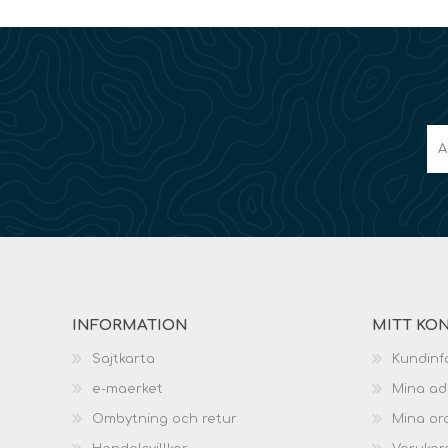
INFORMATION
MITT KO
Sajtkarta
Kundinf
e-maerket
Mina ad
Ombytning och retur
Mina or