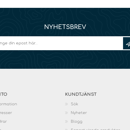
NYHETSBREV
NTO
KUNDTJÄNST
ormation
Sök
resser
Nyheter
drar
Blogg