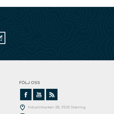
FÖLJ OSS
Industrimarken 2B, 9530 Støvring