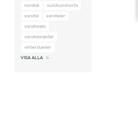
slingor
nordisk
outdoorshorts
sandal
sandaler
vandresko
vandrestøvler
vinterstøvler
VISA ALLA