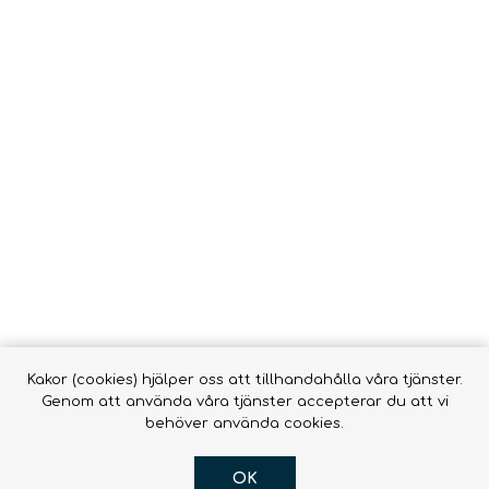
Vätsk
Snörrebånd
HAMMOCKAR &
FOOTPRINTS
TILLBEHÖR
Babyb
Inläggssulor
Molle
accessor
OR DOGS
Hængekøjer ->
Hængekøjer
Tillbehör till
hängmattor
R
Kakor (cookies) hjälper oss att tillhandahålla våra tjänster.
Genom att använda våra tjänster accepterar du att vi
behöver använda cookies.
OK