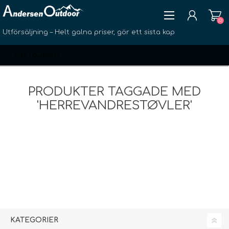
(0)
Utförsäljning – Helt galna priser, gör ett sista kap
PRODUKTER TAGGADE MED
'HERREVANDRESTØVLER'
SKAPA KONTO
LOGGA IN
ÖNSKELISTA
(0)
KATEGORIER