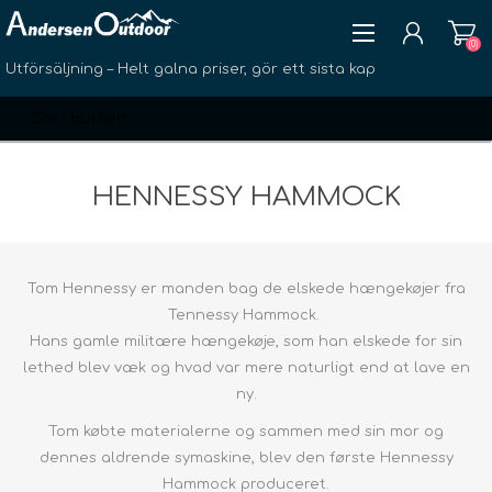
(0)
Utförsäljning – Helt galna priser, gör ett sista kap
HENNESSY HAMMOCK
SKAPA KONTO
Tom Hennessy er manden bag de elskede hængekøjer fra
LOGGA IN
Tennessy Hammock.
ÖNSKELISTA
(0)
Hans gamle militære hængekøje, som han elskede for sin
lethed blev væk og hvad var mere naturligt end at lave en
ny.
Tom købte materialerne og sammen med sin mor og
dennes aldrende symaskine, blev den første Hennessy
Hammock produceret.