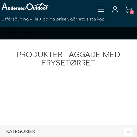
(0)
Utförsäljning – Helt galna priser, gör ett sista kap
PRODUKTER TAGGADE MED
'FRYSETØRRET'
SKAPA KONTO
LOGGA IN
ÖNSKELISTA
(0)
KATEGORIER