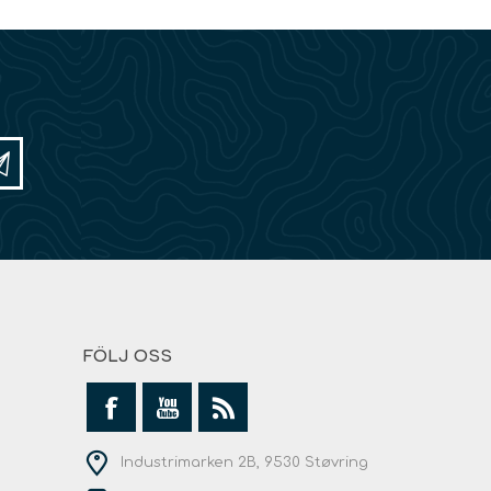
FÖLJ OSS
Industrimarken 2B, 9530 Støvring