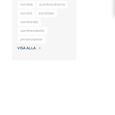
slingor
nordisk
outdoorshorts
sandal
sandaler
vandresko
vandrestøvler
vinterstøvler
VISA ALLA