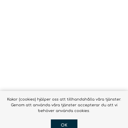
Vätsk
Snörrebånd
HAMMOCKAR &
FOOTPRINTS
TILLBEHÖR
Babyb
Inläggssulor
Molle
accessor
OR DOGS
Hængekøjer ->
Hængekøjer
Tillbehör till
hängmattor
R
Kakor (cookies) hjälper oss att tillhandahålla våra tjänster.
Genom att använda våra tjänster accepterar du att vi
behöver använda cookies.
OK