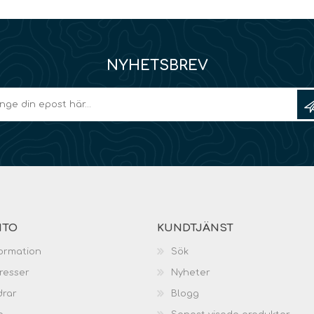
NYHETSBREV
NTO
KUNDTJÄNST
ormation
Sök
resser
Nyheter
drar
Blogg