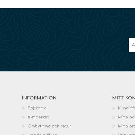
INFORMATION
MITT KO
Sajtkarta
Kundinf
e-maerket
Mina ad
Ombytning och retur
Mina or