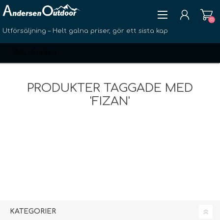
(0)
Utförsäljning – Helt galna priser, gör ett sista kap
PRODUKTER TAGGADE MED
'FIZAN'
SKAPA KONTO
LOGGA IN
ÖNSKELISTA
(0)
KATEGORIER