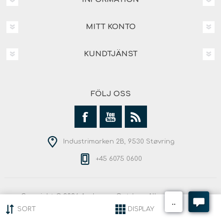
MITT KONTO
KUNDTJÄNST
FÖLJ OSS
Industrimarken 2B, 9530 Støvring
+45 6075 0600
Copyright © 2026 Andersen Outdoor. Alla rättigheter
reserverade.
SORT
DISPLAY