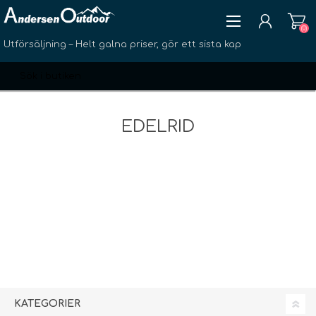
(0)
Utförsäljning – Helt galna priser, gör ett sista kap
EDELRID
SKAPA KONTO
LOGGA IN
ÖNSKELISTA
(0)
KATEGORIER